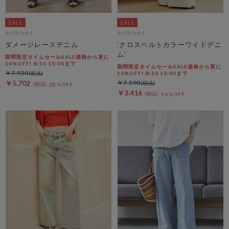
archives
archives
ダメージレースデニム
’クロスベルトカラーワイドデニ
ム’
期間限定タイムセールSALE価格から更に
10%OFF! 8/10 10:00まで
期間限定タイムセールSALE価格から更に
￥7,920
10%OFF! 8/10 10:00まで
￥5,702
￥7,590
28％OFF
￥3,416
54％OFF