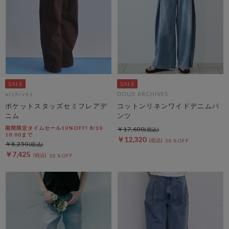
archives
DOUX ARCHIVES
ポケットスタッズセミフレアデ
コットンリネンワイドデニムパ
ニム
ンツ
期間限定タイムセール10%OFF! 8/10
￥17,600
10:00まで
￥12,320
30％OFF
￥8,250
￥7,425
10％OFF