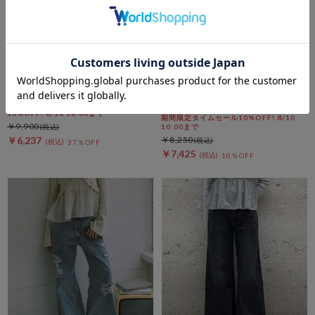
archives
archives
小花柄刺繍デニム
【美脚デニム】オーバーダイタ
イトフレアストレッチデニム
期間限定タイムセールSALE価格から更に
10%OFF! 8/10 10:00まで
期間限定タイムセール10%OFF! 8/10
￥9,900
10:00まで
￥6,237
￥8,250
37％OFF
￥7,425
10％OFF