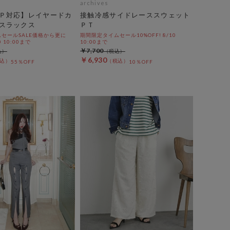
archives
Ｐ対応】レイヤードカ
接触冷感サイドレーススウェット
スラックス
ＰＴ
セールSALE価格から更に
期間限定タイムセール10%OFF! 8/10
0 10:00まで
10:00まで
￥7,700
￥6,930
55％OFF
10％OFF