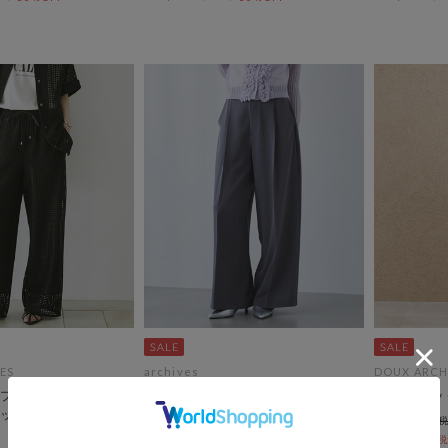
ES
archives
DOUX ARCH
プ対応/リバイバ
【ＯＮかわ】ウォッシャブル麻調
リネンタッ
ッシュレースイージ
スラックス
￥13,970
期間限定タイムセール10%OFF! 8/10
￥8,382
10:00まで