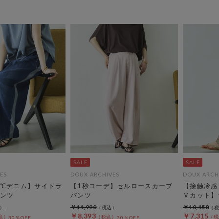
ES
DOUX ARCHIVES
DOUX ARCH
℃デニム】サイドラ
【1秒コーデ】セルロースカーブ
【接触冷感
ンツ
パンツ
Ｖカット】
￥11,990
￥10,450
￥8,393
￥7,315
30％OFF
30％OFF