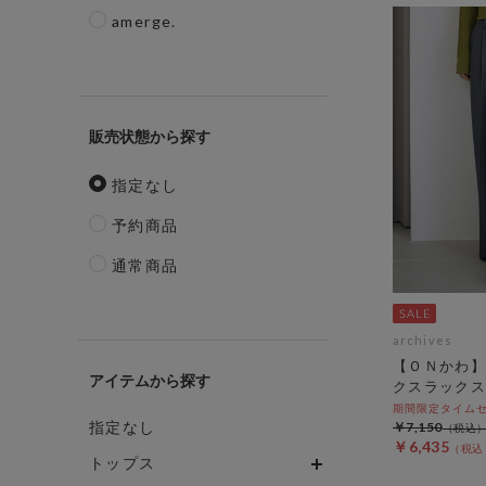
amerge.
販売状態
指定なし
予約商品
通常商品
archives
【ＯＮかわ】
アイテム
クスラックス
期間限定タイムセール
指定なし
￥7,150
￥6,435
トップス