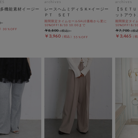
ES
archives
archives
多機能素材イージー
レースヘムミディＳＫ×イージー
【ＳＥＴＵ
ＰＴ ＳＥＴ
ットアウト
期間限定タイムセールSALE価格から更に
期間限定タイム
10%OFF! 8/10 10:00まで
10%OFF! 8/1
30％OFF
￥8,800
￥7,700
￥3,960
￥3,465
55％OFF