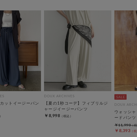
ES
DOUX ARCHIVES
カットイージーパン
【夏の1秒コーデ】フィブリルジ
DOUX ARCH
ャージイージーパンツ
ウォッシャ
￥8,998
ードパンツ
￥11,990
￥8,393