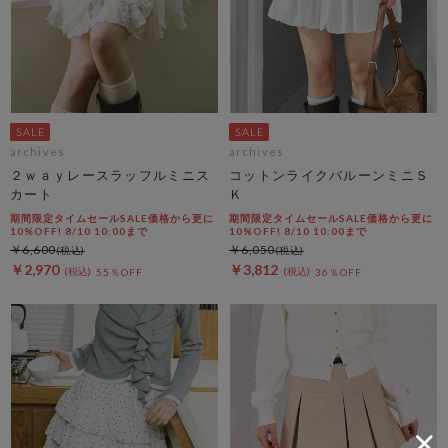
archives
archives
２ｗａｙレースラッフルミニス
コットンライクバルーンミニＳ
カート
Ｋ
期間限定タイムセールSALE価格から更に
期間限定タイムセールSALE価格から更に
10%OFF! 8/10 10:00まで
10%OFF! 8/10 10:00まで
￥6,600
￥6,050
￥2,970
￥3,812
55％OFF
36％OFF