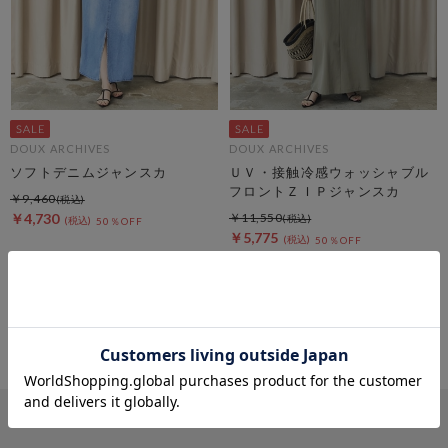
DOUX ARCHIVES
DOUX ARCHIVES
ソフトデニムジャンスカ
ＵＶ・接触冷感ウォッシャブル
フロントＺＩＰジャンスカ
￥9,460
￥4,730
￥11,550
50％OFF
￥5,775
50％OFF
4
件