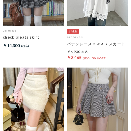
amerge.
check pleats skirt
archives
バテンレース２ＷＡＹスカート
￥14,300
￥6,930
￥3,465
50％OFF