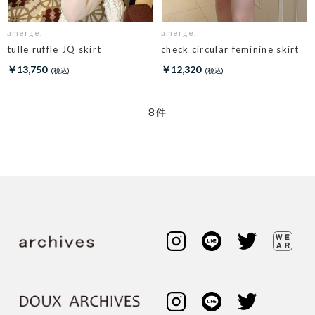
amerge.
amerge.
tulle ruffle JQ skirt
check circular feminine skirt
￥13,750
￥12,320
8
件