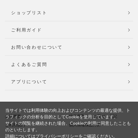
ショップリスト
ご利用ガイド
お問い合わせについて
よくあるご質問
アプリについて
当サイトでは利用体験の向上およびコンテンツの最適な提供、ト
会社概要
特定商取引法に基づく表記
ラフィックの分析を目的としてCookieを使用しています。
サイトの閲覧を継続された場合、Cookieの利用に同意したことも
ご利用規約
個人情報保護方針
のといたします。
詳細については
プライバシーポリシー
をご確認ください。