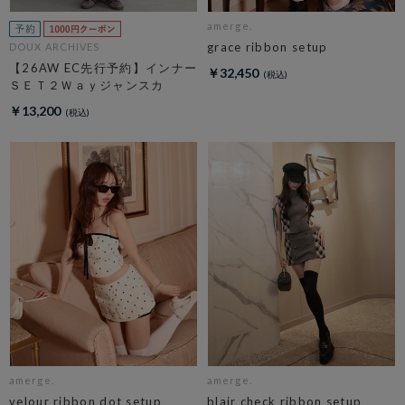
amerge.
grace ribbon setup
DOUX ARCHIVES
【26AW EC先行予約】インナー
￥32,450
ＳＥＴ２Ｗａｙジャンスカ
￥13,200
amerge.
amerge.
velour ribbon dot setup
blair check ribbon setup