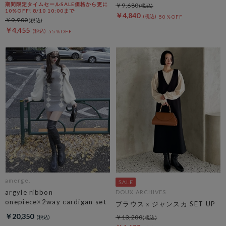
期間限定タイムセールSALE価格から更に
￥9,680
10%OFF! 8/10 10:00まで
￥4,840
50％OFF
￥9,900
￥4,455
55％OFF
amerge.
argyle ribbon
DOUX ARCHIVES
onepiece×2way cardigan set
ブラウスｘジャンスカ SET UP
￥20,350
￥13,200