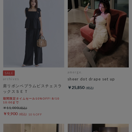
amerge.
sheer dot drape set up
archives
肩リボンペプラムビスチェスラ
￥25,850
ックスＳＥＴ
期間限定タイムセール10%OFF! 8/10
10:00まで
￥11,000
￥9,900
10％OFF