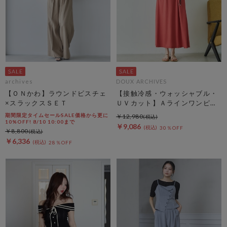
archives
DOUX ARCHIVES
【ＯＮかわ】ラウンドビスチェ
【接触冷感・ウォッシャブル・
×スラックスＳＥＴ
ＵＶカット】Ａラインワンピー
ス
期間限定タイムセールSALE価格から更に
￥12,980
10%OFF! 8/10 10:00まで
￥9,086
30％OFF
￥8,800
￥6,336
28％OFF