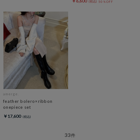
￥6,600
50％OFF
amerge.
feather bolero×ribbon
onepiece set
￥17,600
33
件