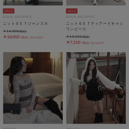
DOUX ARCHIVES
DOUX ARCHIVES
ニットＳＥＴジャンスカ
ニットＳＥＴティアードキャミ
ワンピース
￥14,300
￥10,010
￥14,300
30％OFF
￥7,150
50％OFF
amerge.
amerge.