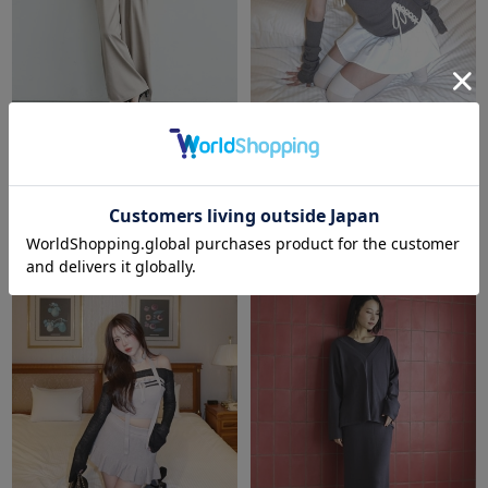
DOUX ARCHIVES
amerge.
【接触冷感／イージーケア】バ
folleta 3piece set up
ールンキャミセットアップ
￥25,300
￥12,100
￥6,050
50％OFF