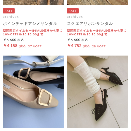
archives
archives
ポインテッドアシメサンダル
スクエアリボンサンダル
期間限定タイムセールSALE価格から更に
期間限定タイムセールSALE価格から更に
10%OFF! 8/10 10:00まで
10%OFF! 8/10 10:00まで
￥6,600
￥6,600
￥4,158
￥4,752
37％OFF
28％OFF