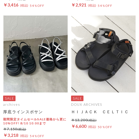
￥3,416
￥2,921
54％OFF
54％OFF
archives
DOUX ARCHIVES
厚底ラインスポサン
ＨＩＪＡＣＫ ＣＥＬＴＩＣ
期間限定タイムセールSALE価格から更に
￥13,200
10%OFF! 8/10 10:00まで
￥6,600
50％OFF
￥7,150
￥3,218
54％OFF