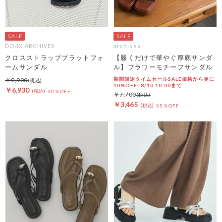
DOUX ARCHIVES
archives
クロスストラッププラットフォ
【履くだけで華やぐ厚底サンダ
ームサンダル
ル】フラワーモチーフサンダル
期間限定タイムセールSALE価格から更に
￥9,900
10%OFF! 8/10 10:00まで
￥6,930
30％OFF
￥7,700
￥3,465
55％OFF