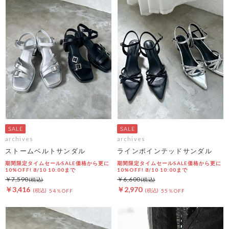
archives
archives
ストームベルトサンダル
ラインポインテッドサンダル
期間限定タイムセールSALE価格から更に
期間限定タイムセールSALE価格から更に
10%OFF! 8/10 10:00まで
10%OFF! 8/10 10:00まで
￥7,590
￥6,600
￥3,416
￥2,970
54％OFF
55％OFF