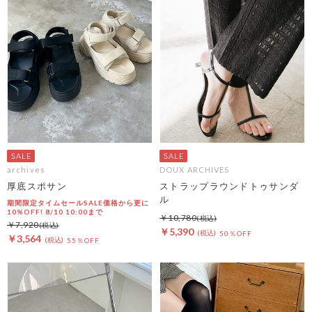
archives
DOUX ARCHIVES
厚底スポサン
ストラップラウンドトゥサンダ
ル
期間限定タイムセールSALE価格から更に
10%OFF! 8/10 10:00まで
￥10,780
￥7,920
￥5,390
50％OFF
￥3,564
55％OFF