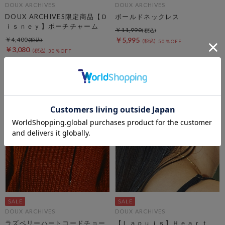
DOUX ARCHIVES
DOUX ARCHIVES
DOUX ARCHIVES限定商品【Ｄ
ボールドネックレス
ｉｓｎｅｙ】ポーチチャーム
￥11,990
￥4,400
￥5,995
50％OFF
￥3,080
30％OFF
DOUX ARCHIVES
DOUX ARCHIVES
ラズベリーハートコードチョー
【Ｌａｐｕｉｓ】Ｈｅａｒｔ