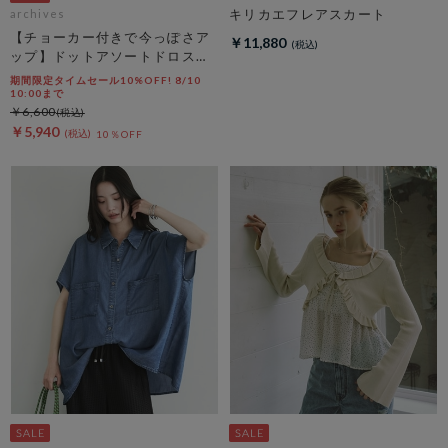
キリカエフレアスカート
archives
【チョーカー付きで今っぽさア
￥11,880
ップ】ドットアソートドロスト
キャミチュニック
期間限定タイムセール10%OFF! 8/10
10:00まで
￥6,600
￥5,940
10％OFF