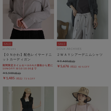
archives
DOUX ARCHIVES
【ＯＮかわ】配色レイヤードニ
２ＷＡＹシアーデニムシャツ
ットカーディガン
￥9,460
期間限定タイムセールSALE価格から更に
￥5,676
40％OFF
10%OFF! 8/10 10:00まで
￥5,500
￥1,485
73％OFF