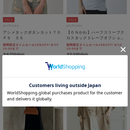
archives
archives
アシメタックボタンカットＴＯ
【ＯＮかわ】ハーフスリーブク
ＰＳ ５Ｓ
ロスタックドレープオフショル
ＴＯＰＳ
期間限定タイムセール10%OFF! 8/10
期間限定タイムセール10%OFF! 8/10
10:00まで
10:00まで
￥4,950
￥5,500
￥4,455
￥4,950
10％OFF
10％OFF