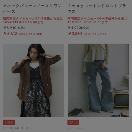
Ｖネックバルーンノースリワン
２ｗａｙコットンドロストブラ
ピース
ウス
期間限定タイムセールSALE価格から更に
期間限定タイムセールSALE価格から更に
10%OFF! 8/10 10:00まで
10%OFF! 8/10 10:00まで
￥8,910
￥4,950
￥5,613
￥3,564
37％OFF
28％OFF
DOUX ARCHIVES
archives