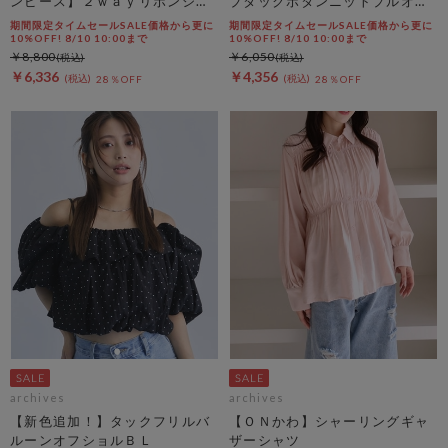
ンピース】２ｗａｙリボンシャ
ブタックボタンニットプルオー
ーリングノースリワンピース
バー
期間限定タイムセールSALE価格から更に
期間限定タイムセールSALE価格から更に
10%OFF! 8/10 10:00まで
10%OFF! 8/10 10:00まで
￥8,800
￥6,050
￥6,336
￥4,356
28％OFF
28％OFF
archives
archives
【新色追加！】タックフリルバ
【ＯＮかわ】シャーリングギャ
ルーンオフショルＢＬ
ザーシャツ