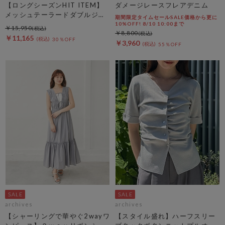
【ロングシーズンHIT ITEM】
ダメージレースフレアデニム
メッシュテーラードダブルジャ
期間限定タイムセールSALE価格から更に
ケット
10%OFF! 8/10 10:00まで
￥15,950
￥8,800
￥11,165
30％OFF
￥3,960
55％OFF
archives
archives
【シャーリングで華やぐ2wayワ
【スタイル盛れ】ハーフスリー