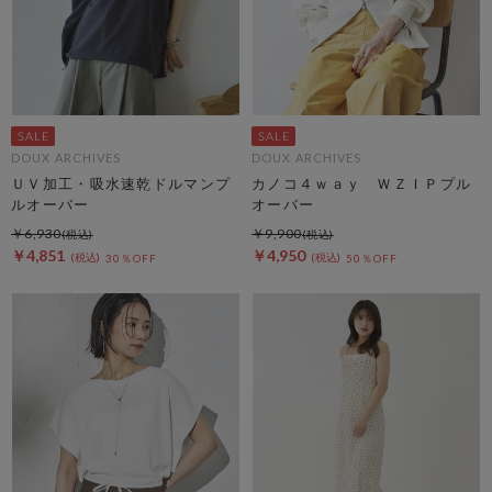
DOUX ARCHIVES
DOUX ARCHIVES
ＵＶ加工・吸水速乾ドルマンプ
カノコ４ｗａｙ ＷＺＩＰプル
ルオーバー
オーバー
￥6,930
￥9,900
￥4,851
￥4,950
30％OFF
50％OFF