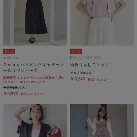
archives
DOUX ARCHIVES
２ｗａｙパイピングギャザーノ
袖折り返しＴシャツ
ースリワンピース
￥6,490
期間限定タイムセールSALE価格から更に
￥3,245
50％OFF
10%OFF! 8/10 10:00まで
￥7,920
￥4,990
36％OFF