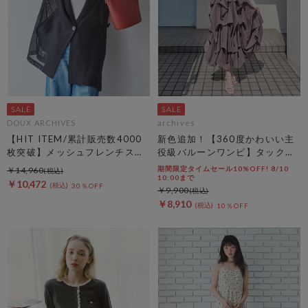
DOUX ARCHIVES
archives
【HIT ITEM/累計販売数4000
新色追加！【360度かわいい主
枚突破】メッシュフレンチスリ
役級バルーンワンピ】タックバ
ーブジャケット／
ルーンノースリギャザーワンピ
期間限定タイムセール10%OFF! 8/10
￥14,960
ース
10:00まで
￥10,472
30％OFF
￥9,900
￥8,910
10％OFF