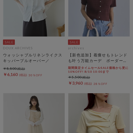
DOUX ARCHIVES
archives
ウォッシャブルリネンライクス
【新色追加】着痩せもトレンド
キッパープルオーバー／
も叶う万能カーデ ボーダーア
ソートハーフスリーブケーブル
期間限定タイムセールSALE価格から更に
￥8,800
ニットカーディガン
10%OFF! 8/10 10:00まで
￥6,160
30％OFF
￥5,500
￥3,960
28％OFF