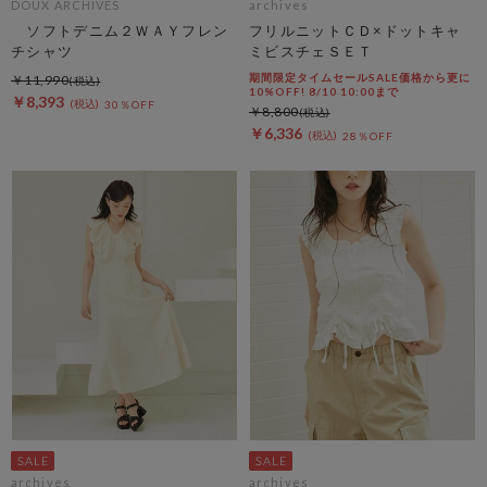
DOUX ARCHIVES
archives
ソフトデニム２ＷＡＹフレン
フリルニットＣＤ×ドットキャ
チシャツ
ミビスチェＳＥＴ
期間限定タイムセールSALE価格から更に
￥11,990
10%OFF! 8/10 10:00まで
￥8,393
30％OFF
￥8,800
￥6,336
28％OFF
archives
archives