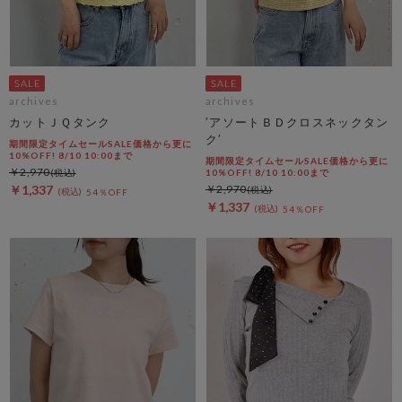
archives
archives
カットＪＱタンク
’アソートＢＤクロスネックタン
ク’
期間限定タイムセールSALE価格から更に
10%OFF! 8/10 10:00まで
期間限定タイムセールSALE価格から更に
￥2,970
10%OFF! 8/10 10:00まで
￥1,337
￥2,970
54％OFF
￥1,337
54％OFF