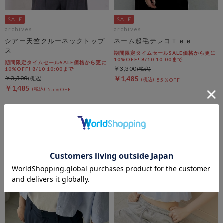
archives
archives
シアー天竺クルーネックトップ
ネーム起毛テレコＴｅｅ
ス
期間限定タイムセールSALE価格から更に
10%OFF! 8/10 10:00まで
期間限定タイムセールSALE価格から更に
￥3,300
10%OFF! 8/10 10:00まで
￥3,300
￥1,485
55％OFF
￥1,485
55％OFF