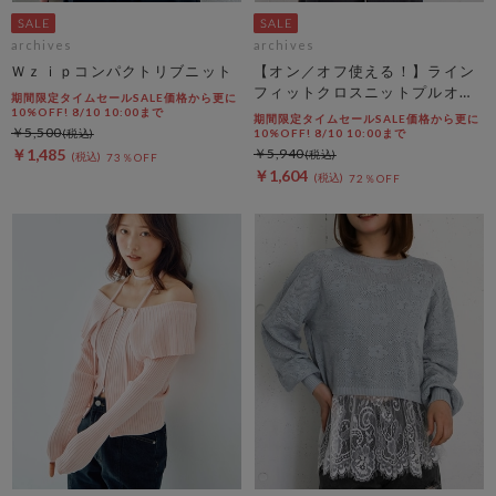
archives
archives
Ｗｚｉｐコンパクトリブニット
【オン／オフ使える！】ライン
フィットクロスニットプルオー
期間限定タイムセールSALE価格から更に
バー
10%OFF! 8/10 10:00まで
期間限定タイムセールSALE価格から更に
￥5,500
10%OFF! 8/10 10:00まで
￥1,485
￥5,940
73％OFF
￥1,604
72％OFF