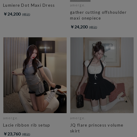
Lumiere Dot Maxi Dress
amerge.
gather cutting offshoulder
￥24,200
maxi onepiece
￥24,200
amerge.
amerge.
Lacie ribbon rib setup
JQ flare princess volume
skirt
￥23,760