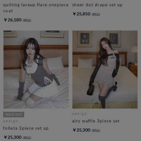
quilting laceup flare onepiece
sheer dot drape set up
coat
￥25,850
￥26,180
amerge.
airy waffle 3piece set
amerge.
folleta 3piece set up
￥25,300
￥25,300