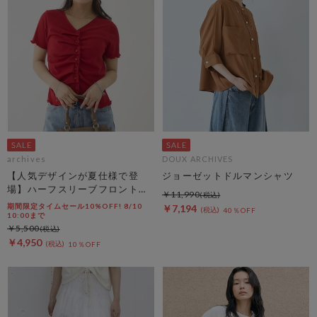
archives
DOUX ARCHIVES
【人気デザインが夏仕様で登
ジョーゼットドルマンシャツ
場】ハーフスリーブフロントタ
￥11,990
ックカットＴＯＰＳ
期間限定タイムセール10%OFF! 8/10
￥7,194
40％OFF
10:00まで
￥5,500
￥4,950
10％OFF