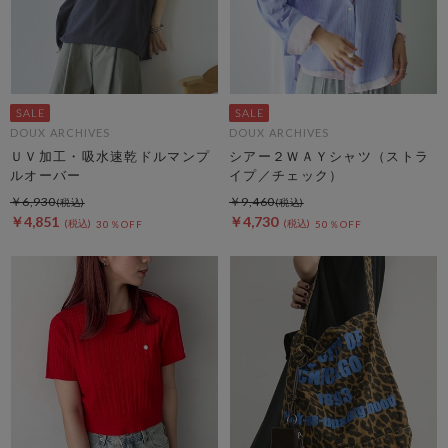
DOUX ARCHIVES
DOUX ARCHIVES
ＵＶ加工・吸水速乾ドルマンプ
シアー２ＷＡＹシャツ（ストラ
ルオーバー
イプ／チェック）
￥6,930
￥9,460
￥4,851
￥4,730
30％OFF
50％OFF