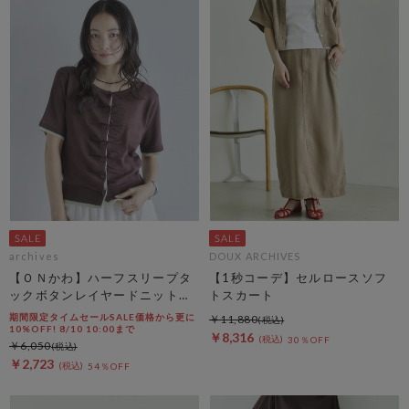
archives
DOUX ARCHIVES
【ＯＮかわ】ハーフスリープタ
【1秒コーデ】セルロースソフ
ックボタンレイヤードニットカ
トスカート
ーディガン
期間限定タイムセールSALE価格から更に
￥11,880
10%OFF! 8/10 10:00まで
￥8,316
30％OFF
￥6,050
￥2,723
54％OFF