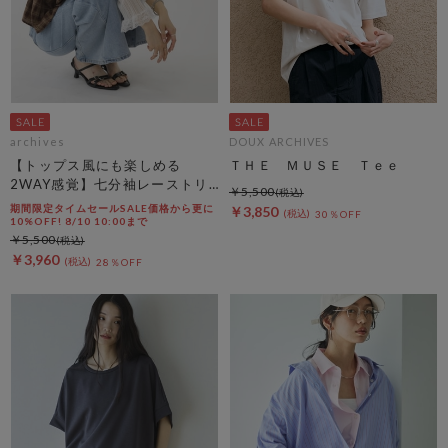
archives
DOUX ARCHIVES
【トップス風にも楽しめる
ＴＨＥ ＭＵＳＥ Ｔｅｅ
2WAY感覚】七分袖レーストリ
￥5,500
ム透かしニットカーディガン
期間限定タイムセールSALE価格から更に
￥3,850
30％OFF
10%OFF! 8/10 10:00まで
￥5,500
￥3,960
28％OFF