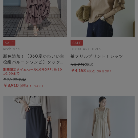
archives
DOUX ARCHIVES
新色追加！【360度かわいい主
袖フリルプリントＴシャツ
役級バルーンワンピ】タックバ
￥5,940
ルーンノースリギャザーワンピ
期間限定タイムセール10%OFF! 8/10
￥4,158
30％OFF
ース
10:00まで
￥9,900
￥8,910
10％OFF