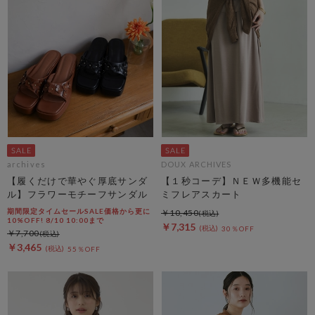
archives
DOUX ARCHIVES
【履くだけで華やぐ厚底サンダ
【１秒コーデ】ＮＥＷ多機能セ
ル】フラワーモチーフサンダル
ミフレアスカート
期間限定タイムセールSALE価格から更に
￥10,450
10%OFF! 8/10 10:00まで
￥7,315
30％OFF
￥7,700
￥3,465
55％OFF