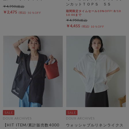
ンカットＴＯＰＳ ５Ｓ
￥4,950
期間限定タイムセール10%OFF! 8/10
￥2,475
50％OFF
10:00まで
￥4,950
￥4,455
10％OFF
DOUX ARCHIVES
DOUX ARCHIVES
【HIT ITEM/累計販売数4000
ウォッシャブルリネンライクス