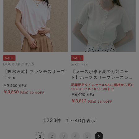
DOUX ARCHIVES
archives
【吸水速乾】フレンチスリーブ
【レースが彩る夏の万能ニッ
Ｔｅｅ
ト】ハーフスリーブレースレイ
ヤードニットカーディガン
期間限定タイムセールSALE価格から更に
￥5,500
10%OFF! 8/10 10:00まで
￥3,850
30％OFF
￥6,050
￥3,812
36％OFF
1233
1～40
件
件表示
1
2
3
4
5