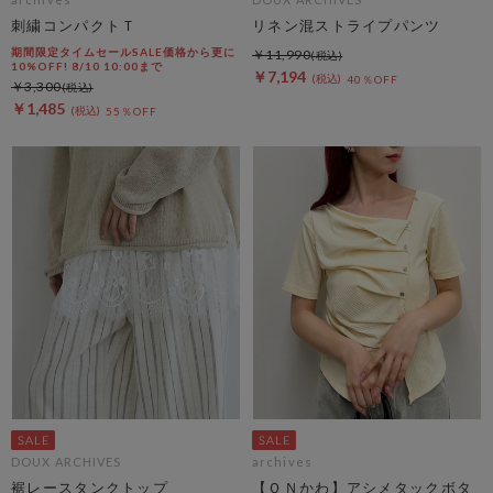
刺繍コンパクトＴ
リネン混ストライプパンツ
期間限定タイムセールSALE価格から更に
￥11,990
10%OFF! 8/10 10:00まで
￥7,194
40％OFF
￥3,300
￥1,485
55％OFF
DOUX ARCHIVES
archives
裾レースタンクトップ
【ＯＮかわ】アシメタックボタ