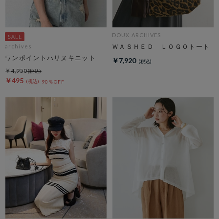
DOUX ARCHIVES
ＷＡＳＨＥＤ ＬＯＧＯトート
archives
ワンポイントハリヌキニット
￥7,920
￥4,950
￥495
90％OFF