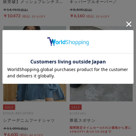
枚突破】メッシュフレンチスリ
キッパープルオーバー／
ーブジャケット／
￥14,960
￥8,800
￥10,472
￥6,160
30％OFF
30％OFF
DOUX ARCHIVES
archives
シアーデニムフードシャツ
厚底スポサン
期間限定タイムセールSALE価格から更に
￥11,000
10%OFF! 8/10 10:00まで
￥6,600
40％OFF