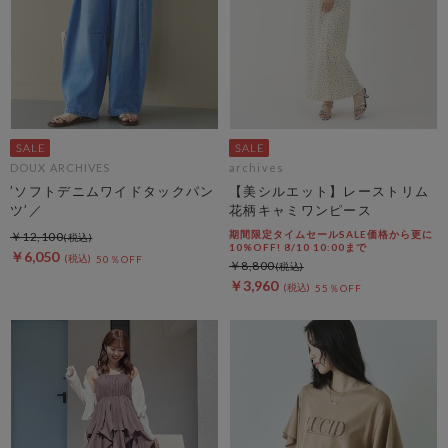
DOUX ARCHIVES
archives
’ソフトデニムワイドタックパン
【美シルエット】レーストリム
ツ’／
花柄キャミワンピース
期間限定タイムセールSALE価格から更に
￥12,100
10%OFF! 8/10 10:00まで
￥6,050
50％OFF
￥8,800
￥3,960
55％OFF