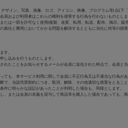
ザイン、写真、画像、ロゴ、アイコン、映像、プログラム等) (以下「
会員および利用者はこれらの権利を侵害する行為を行わないものとしま
たは一部を許可なく使用(複製、改変、転用、転送、配布、掲示、販売
の責任と費用においてかかる問題を解決するとともに当社に何等の損害
ます。
申し込みを行うものとします。
されたことをお知らせするメールが会員に送信された時点で、会員と当
っても、本サービス利用に関して会員に不正行為又は不適当な行為があ
断で、当該売買契約につき、取消、解除、その他適切な措置をとること
条件に明らかな誤記があったことが判明した場合も、同様とします。
し、または会員の名義を貸与して商品等を購入した場合であっても、商