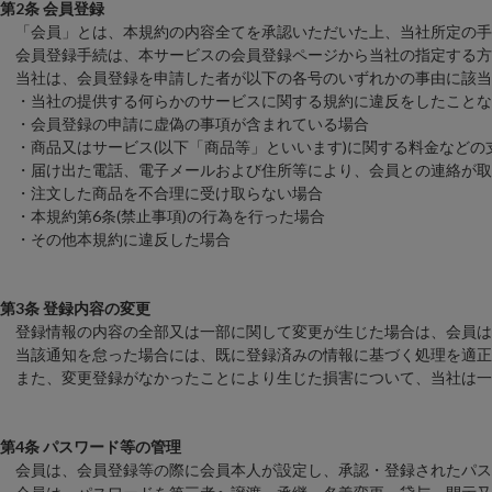
第2条 会員登録
「会員」とは、本規約の内容全てを承認いただいた上、当社所定の手
会員登録手続は、本サービスの会員登録ページから当社の指定する方
当社は、会員登録を申請した者が以下の各号のいずれかの事由に該当
・当社の提供する何らかのサービスに関する規約に違反をしたことな
・会員登録の申請に虚偽の事項が含まれている場合
・商品又はサービス(以下「商品等」といいます)に関する料金などの
・届け出た電話、電子メールおよび住所等により、会員との連絡が取
・注文した商品を不合理に受け取らない場合
・本規約第6条(禁止事項)の行為を行った場合
・その他本規約に違反した場合
第3条 登録内容の変更
登録情報の内容の全部又は一部に関して変更が生じた場合は、会員は
当該通知を怠った場合には、既に登録済みの情報に基づく処理を適正
また、変更登録がなかったことにより生じた損害について、当社は一
第4条 パスワード等の管理
会員は、会員登録等の際に会員本人が設定し、承認・登録されたパス