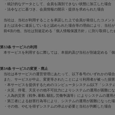
・統計的なデータとして、会員を識別できない状態に加工した場合
・法令などに基づき、会員情報の開示・提供を求められた場合
当社は、当社が利用することを承諾した上で会員が発信したコメント
または法令に違反していると認められた場合等の理由により、当社が
前4項の他、当社は別途定める「個人情報保護方針」に則り取得した
第13条 サービスの利用
本サービスを利用するに際しては、本規約及び当社が別途定める「個
第14条 サービスの変更・廃止
当社は本サービスの運営管理にあたって、以下各号のいずれかの場合
また、サービスが中止、変更等されたことにより利用者が被った損害
・本サービスを提供するためのコンピュータシステム(以下「システム
・火災、停電、天災その他不可抗力によりシステムの運用が困難にな
・人為的災害（戦争､暴動､騒乱､労働争議等）によりシステムの運用
・第三者による妨害行為等により、システムの運用が困難になった場
・その他、やむを得ずシステムの停止が必要と当社が判断した場合