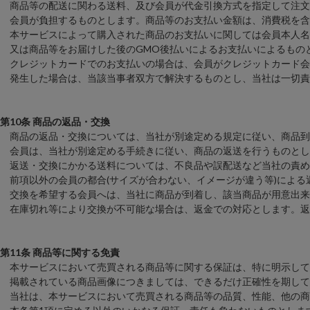
商品等の配送に関わる送料、及び会員が代金引換方式を指定して注文し
会員が負担するものとします。商品等のお支払い金額は、消費税を含
本サービスによって購入された商品のお支払いに関しては会員本人名
又は商品等をお届けした後のGMO後払いによるお支払いによるもの
クレジットカードでのお支払いの場合は、会員がクレジットカード会
発生した場合は、当該当事者双方で解決するものとし、当社は一切責
第10条 商品の返品・交換
商品の返品・交換については、当社が別途定める規定に従い、商品到
会員は、当社が別途定める手続きに従い、商品の返送を行うものとし
返送・交換にかかる送料については、不良品や誤配送など当社の責め
前項以外の会員の都合(サイズが合わない、イメージが違う等)による
交換を希望する会員へは、当社に商品が到着し、該当商品が用意出来
在庫切れ等により交換が不可能な場合は、返金での対応とします。返
第11条 商品等に関する免責
本サービスにおいて売買される商品等に関する保証は、特に明示して
掲載されている商品画像につきましては、できるだけ正確性を期して
当社は、本サービスにおいて売買される商品等の品質、性能、他の商