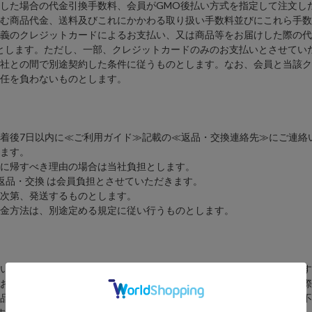
た場合の代金引換手数料、会員がGMO後払い方式を指定して注文した
む商品代金、送料及びこれにかかわる取り扱い手数料並びにこれら手数
義のクレジットカードによるお支払い、又は商品等をお届けした際の代
とします。ただし、一部、クレジットカードのみのお支払いとさせてい
社との間で別途契約した条件に従うものとします。なお、会員と当該ク
任を負わないものとします。
着後7日以内に≪ご利用ガイド≫記載の≪返品・交換連絡先≫にご連絡
ます。
に帰すべき理由の場合は当社負担とします。
返品・交換 は会員負担とさせていただきます。
次第、発送するものとします。
金方法は、別途定める規定に従い行うものとします。
いない限り、添付されている納品書の記載内容に準拠するものとします
おりますが、画面設定および写真技法の関係で色目や大きさなどが実際
品との適合性その他の欠陥、及びこれらが原因で生じた損害、損失、不