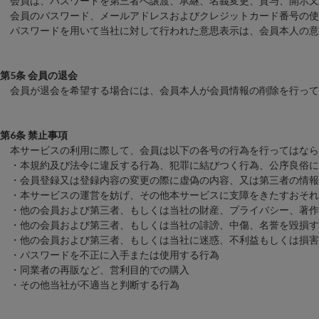
会員は、パスワードを第三者へ譲渡、承継、名義変更、貸与、開示又
会員のパスワード、メールアドレスおよびクレジットカード番号の使
パスワードを用いて当社に対して行われた意思表示は、会員本人の意
第5条 会員の退会
会員が退会を希望する場合には、会員本人が会員情報の削除を行って
第6条 禁止事項
本サービスの利用に際して、会員は以下の各号の行為を行ってはなら
・本規約及び法令に違反する行為、犯罪に結びつく行為、公序良俗に
・会員登録又は登録内容の変更の際に虚偽の内容、又は第三者の情報
・本サービスの運営を妨げ、その他本サービスに支障をきたすおそれ
・他の会員および第三者、もしくは当社の財産、プライバシー、著作
・他の会員および第三者、もしくは当社の誹謗、中傷、名誉を毀損す
・他の会員および第三者、もしくは当社に迷惑、不利益もしくは損害
・パスワードを不正に入手または使用する行為
・同業者の再販など、営利目的での購入
・その他当社が不適当と判断する行為