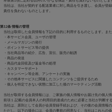
本条第1項に定める以外のいかなる保証・責任も負わないものとしま
当社は、当社が契約する配送業者に対し商品を引き渡し、会員が登録
責任を負わないものとします。
第12条 情報の管理
当社は取得した会員情報を下記の目的に利用するものとします。また
・本サービス会員、ユーザの管理
・メールマガジンの発行
・ポイントサービス等の提供
・当社商品等の紹介、広告、宣伝、販売の勧誘
・商品の発送
・商品代金回収及び返金等の処理
・カスタマーサポート
・キャンペーン等企画、アンケートの実施
・その他本サービスに関連したコンテンツをご提供するため
・個人を特定できない状態に加工した後のマーケティング活動
当社が取得する会員情報には、ご家族の個人情報やお届け先の個人情
前項１.記載の会員本人の利用目的達成のために必要と当社が判断す
当社は、原則として会員が会員登録手続および、その後の会員情報の
ただし、以下の場合には、会員の事前の同意なく、当社はこれらの会