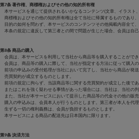
第7条 著作権、商標権およびその他の知的所有権
本サービスを通じて提供されるいかなるコンテンツ(文章、イラスト、デ
商標権およびその他の知的所有権は全て当社に帰属するものであり、
目的の如何を問わず、本サービスのコンテンツその他掲載内容全て、ま
本条の規定に違反して第三者との間で問題が生じた場合、会員は自己
第8条 商品の購入
会員は、本サービスを利用して当社から商品等を購入することができ
会員は、商品等の購入に際して、当社が指定する方法に従って購入の
前項の申込みの受付処理が当社において完了し、当社から商品が発送
売買契約が成立するものとします。
前項の規定に拘らず、当該商品等に関する売買契約が成立した後であ
またはこれを強く疑わせる事情があった場合には、当社は、当社の判
また、当社が本サービスにおいて提示した商品等の代金その他の販売
購入の申込みは、会員本人が行うものとします。第三者が本人を代理
生ずる一切の権利義務は、会員が負担するものとします。
本サービスによる商品の配送先は日本国内に限ります。
第9条 決済方法