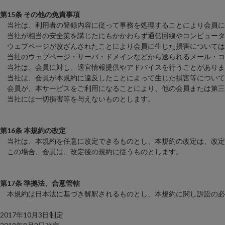
第15条 その他の免責事項
当社は、利用者の登録内容に従って事務を処理することにより会員に
当社が相当の安全策を講じたにもかかわらず通信回線やコンピュータ
ウェブページが改ざんされたことにより会員に生じた損害については
当社のウェブページ・サーバ・ドメインなどから送られるメール・コ
当社は、会員に対し、適宜情報提供やアドバイスを行うことがありま
当社は、会員が本規約に違反したことによって生じた損害等について
会員が、本サービスをご利用になることにより、他の会員または第三
当社には一切損害等を与えないものとします。
第16条 本規約の改定
当社は、本規約を任意に改定できるものとし、本規約の改定は、改定
この場合、会員は、改定後の規約に従うものとします。
第17条 準拠法、合意管轄
本規約は日本法に基づき解釈されるものとし、本規約に関し訴訟の必
2017年10月3日制定