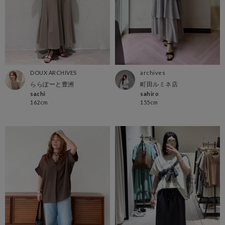
DOUX ARCHIVES
archives
ららぽーと豊洲
町田ルミネ店
sachi
sahiro
162cm
155cm