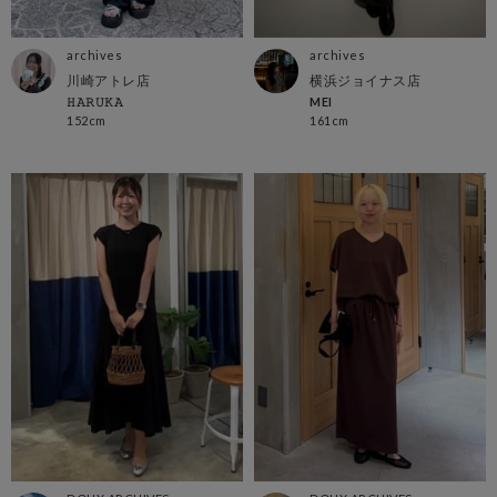
archives
archives
川崎アトレ店
横浜ジョイナス店
𝙷𝙰𝚁𝚄𝙺𝙰
MEI
152cm
161cm