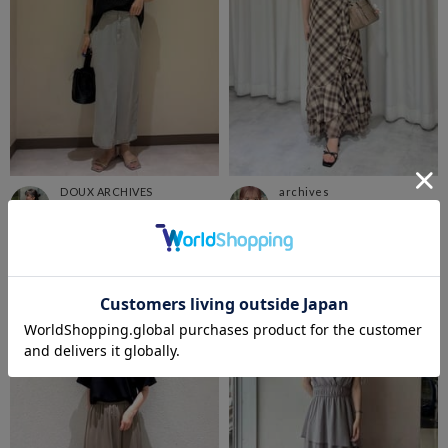
DOUX ARCHIVES
archives
川崎アトレ店
アミュエスト博多
るこ
KANA
173cm
157cm