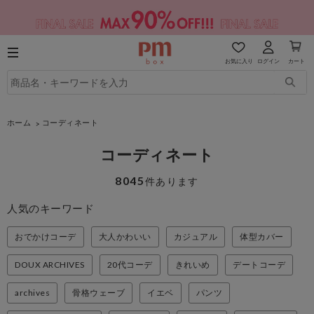
お気に入り
ログイン
カート
ホーム
コーディネート
コーディネート
8045
件あります
人気のキーワード
おでかけコーデ
大人かわいい
カジュアル
体型カバー
DOUX ARCHIVES
20代コーデ
きれいめ
デートコーデ
archives
骨格ウェーブ
イエベ
パンツ