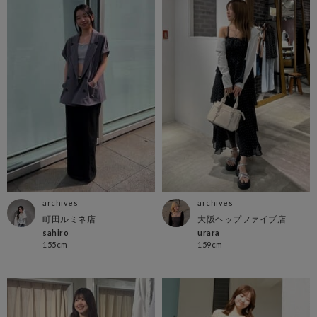
archives
archives
町田ルミネ店
大阪ヘップファイブ店
sahiro
urara
155cm
159cm