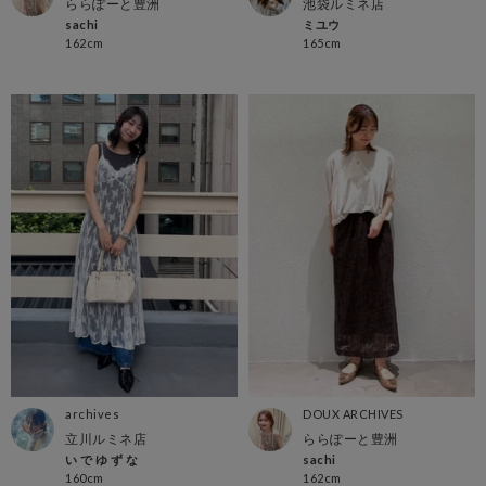
ららぽーと豊洲
池袋ルミネ店
sachi
ミユウ
162cm
165cm
archives
DOUX ARCHIVES
立川ルミネ店
ららぽーと豊洲
い で ゆ ず な
sachi
160cm
162cm