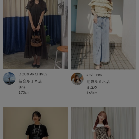
DOUX ARCHIVES
archives
荻窪ルミネ店
池袋ルミネ店
Una
ミユウ
170cm
165cm