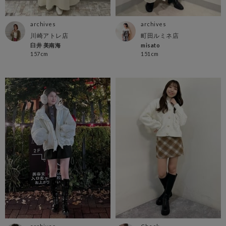
archives
archives
川崎アトレ店
町田ルミネ店
臼井 美南海
misato
157cm
151cm