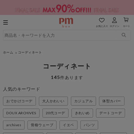
お気に入り
ログイン
カート
ホーム
コーディネート
コーディネート
145
件あります
人気のキーワード
おでかけコーデ
大人かわいい
カジュアル
体型カバー
DOUX ARCHIVES
20代コーデ
きれいめ
デートコーデ
archives
骨格ウェーブ
イエベ
パンツ