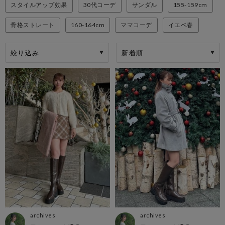
スタイルアップ効果
30代コーデ
サンダル
155-159cm
骨格ストレート
160-164cm
ママコーデ
イエベ春
絞り込み
archives
archives