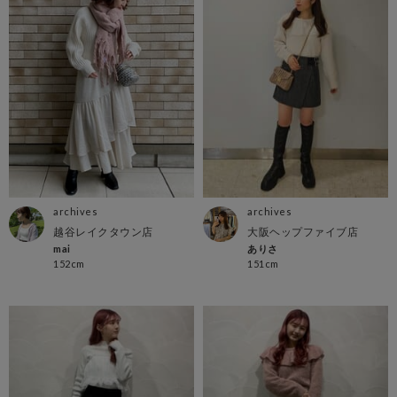
archives
archives
越谷レイクタウン店
大阪ヘップファイブ店
mai
ありさ
152cm
151cm