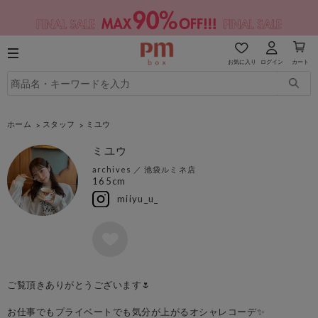
お気に入り
ログイン
カート
ホーム
スタッフ
ミユウ
ミユウ
archives
／
池袋ルミネ店
165cm
miiyu_u_
ご覧頂きありがとうございます🌷
お仕事でもプライベートでも気分が上がるオシャレコーデ✨️