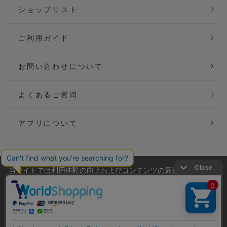
ショップリスト
ご利用ガイド
お問い合わせについて
よくあるご質問
アプリについて
当サイトでは利用体験の向上およびコンテンツの最適な提供、ト
会社概要
特定商取引法に基づく表記
ラフィックの分析を目的としてCookieを使用しています。
サイトの閲覧を継続された場合、Cookieの利用に同意したことも
ご利用規約
個人情報保護方針
のといたします。
詳細については
プライバシーポリシー
をご確認ください。
Copyright(C) P&M co.,ltd All Rights Reserved.
承諾する