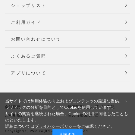
ショップリスト
ご利用ガイド
お問い合わせについて
よくあるご質問
アプリについて
当サイトでは利用体験の向上およびコンテンツの最適な提供、ト
会社概要
特定商取引法に基づく表記
ラフィックの分析を目的としてCookieを使用しています。
サイトの閲覧を継続された場合、Cookieの利用に同意したことも
ご利用規約
個人情報保護方針
のといたします。
詳細については
プライバシーポリシー
をご確認ください。
Copyright(C) P&M co.,ltd All Rights Reserved.
承諾する