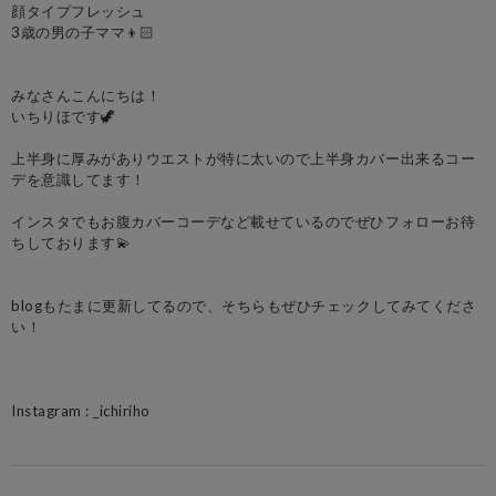
顔タイプフレッシュ
3歳の男の子ママ👦🏻
みなさんこんにちは！
いちりほです🦖
上半身に厚みがありウエストが特に太いので上半身カバー出来るコー
デを意識してます！
インスタでもお腹カバーコーデなど載せているのでぜひフォローお待
ちしております💫
blogもたまに更新してるので、そちらもぜひチェックしてみてくださ
い！
Instagram : _ichiriho