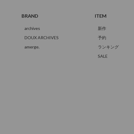
BRAND
ITEM
archives
新作
DOUX ARCHIVES
予約
amerge.
ランキング
SALE