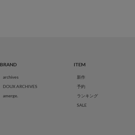
BRAND
ITEM
archives
新作
DOUX ARCHIVES
予約
amerge.
ランキング
SALE