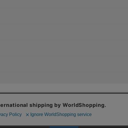
特定商取引法に基づく表記
上およびコンテンツの最適な提供、トラフィックの分析を目的としてCo
個人情報保護方針
場合、Cookieの利用に同意したことものといたします。
シーポリシー
をご確認ください。
承諾する