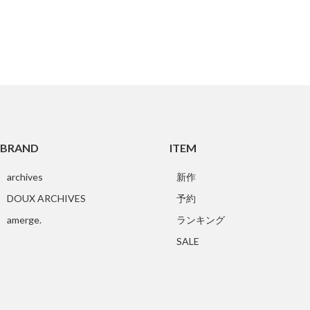
BRAND
ITEM
archives
新作
DOUX ARCHIVES
予約
amerge.
ランキング
SALE