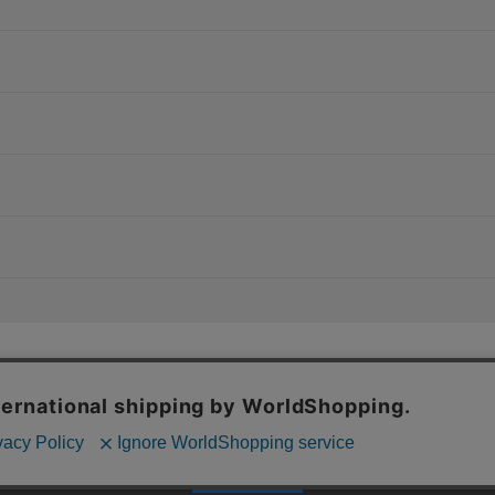
特定商取引法に基づく表記
上およびコンテンツの最適な提供、トラフィックの分析を目的としてCo
個人情報保護方針
場合、Cookieの利用に同意したことものといたします。
シーポリシー
をご確認ください。
承諾する