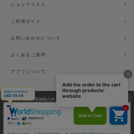
ショップリスト
ご利用ガイド
お問い合わせについて
よくあるご質問
アプリについて
当サイトでは利用体験の向上およびコンテンツの最適な提供、ト
会社概要
特定商取引法に基づく表記
ラフィックの分析を目的としてCookieを使用しています。
サイトの閲覧を継続された場合、Cookieの利用に同意したことも
ご利用規約
個人情報保護方針
のといたします。
詳細については
プライバシーポリシー
をご確認ください。
Copyright(C) P&M co.,ltd All Rights Reserved.
承諾する