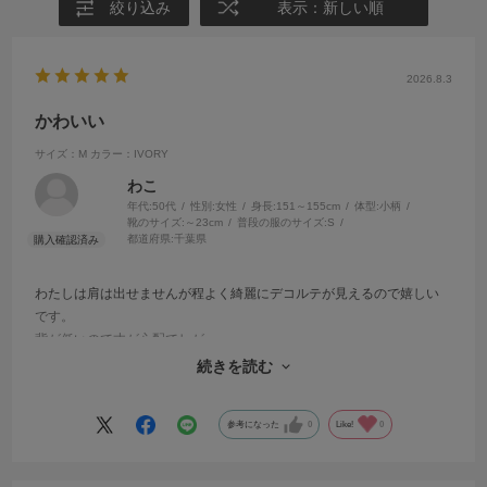
絞り込み
表示：新しい順
2026.8.3
かわいい
サイズ：M
カラー：IVORY
わこ
年代:
50代
性別:
女性
身長:
151～155cm
体型:
小柄
靴のサイズ:
～23cm
普段の服のサイズ:
S
都道府県:
千葉県
わたしは肩は出せませんが程よく綺麗にデコルテが見えるので嬉しい
です。
背が低いので丈が心配でしが、
少しかかとのある靴やミュールを履いてちょうど良い長さでした。
続きを読む
夏に合うレース、オフホワイトなのでたくさん着たいです。
参考になった
0
Like!
0