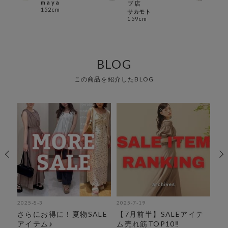
m a y a
han
ブ店
152cm
156
サカモト
159cm
BLOG
この商品を紹介したBLOG
2025-8-3
2025-7-19
202
紹
さらにお得に！夏物SALE
【7月前半】SALEアイテ
オ
アイテム♪
ム売れ筋TOP10‼︎
ス♪