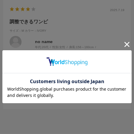
2025.7.19
調整できるワンピ
サイズ：M
カラー：IVORY
no name
年代:
20代
性別:
女性
身長:
156～160cm
体型:
ふつう
靴のサイズ:
～23cm
普段の服のサイズ:
S
白いワンピースが欲しいなぁと思っていた時に見つけました。
ワンピースはウエスト周りがもたついて見えてしまうものも多い中、
こちらは絞れるのでその時の自分の気分や体型に合わせられるのがお
気に入りです。
参考になった
0
Like!
0