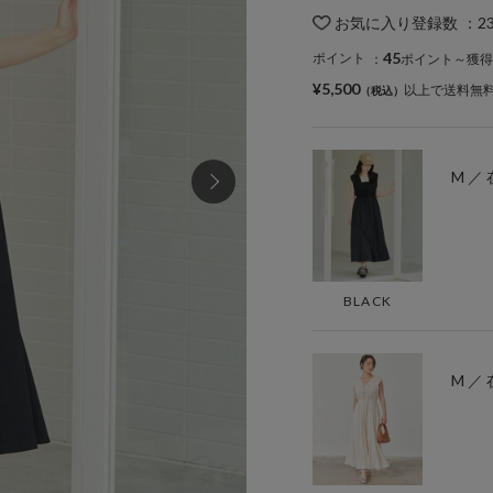
お気に入り登録数
：
2
45
ポイント
：
ポイント～獲得
¥5,500
以上で送料無
M ／
BLACK
M ／