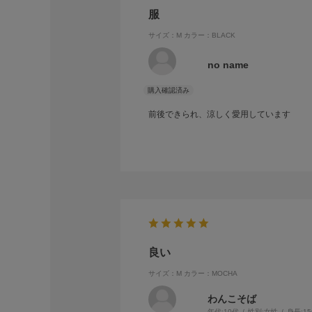
服
サイズ：M
カラー：BLACK
no name
前後できられ、涼しく愛用しています
良い
サイズ：M
カラー：MOCHA
わんこそば
年代:
10代
性別:
女性
身長:
1