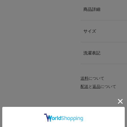
商品詳細
サイズ
洗濯表記
送料
について
配送
と
返品
について