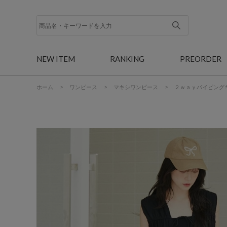
NEW ITEM
RANKING
PREORDER
ホーム
>
ワンピース
>
マキシワンピース
>
２ｗａｙパイピング