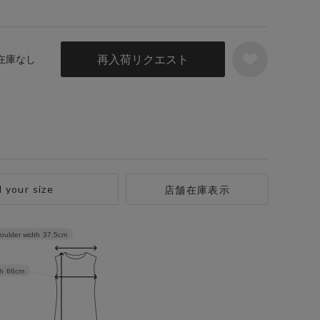
再入荷リクエスト
 在庫なし
d your size
店舗在庫表示
oulder width
37.5cm
h
66cm