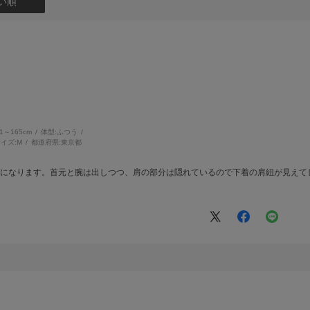
い順
61～165cm
体型:
ふつう
イズ:
M
都道府県:
東京都
デになります。首元と腕は出しつつ、肩の部分は隠れているので下着の肩紐が見えて