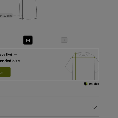
th
125cm
M
ended size
 on