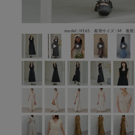
model : H165 着用サイズ : M 着用