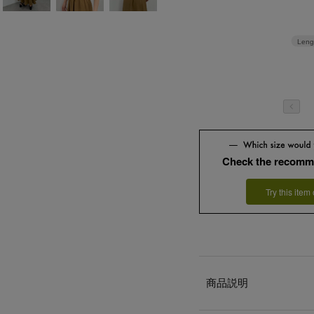
Leng
Check the recomm
Try this item
商品説明