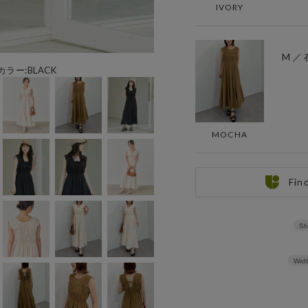
IVORY
M ／
カラー:BLACK
MOCHA
Fin
Sh
Widt