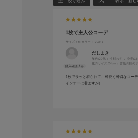
絞り込み
表示：新し
1枚で主人公コーデ
サイズ：M
カラー：IVORY
だしまき
年代:
20代
性別:
女性
身長:
1
靴のサイズ:
24cm
普段の服のサ
1枚でサッと着られて、可愛く可憐なコー
インナーは着ますが)