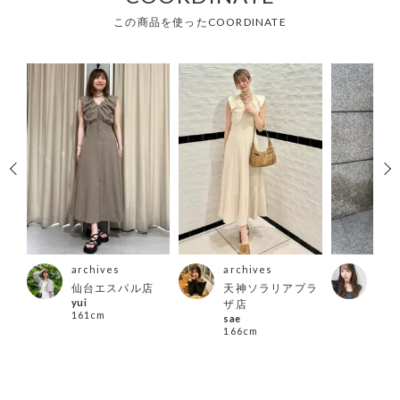
この商品を使ったCOORDINATE
archives
archives
arc
店
仙台エスパル店
天神ソラリアプラ
本部
yui
yuip
ザ店
161cm
160
sae
166cm