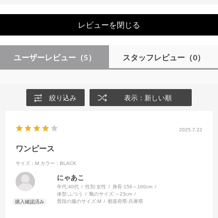
レビューを閉じる
ユーザーレビュー
（5）
スタッフレビュー
（0）
絞り込み
表示：新しい順
2025.7.22
ワンピース
サイズ：M
カラー：BLACK
にゃあこ
年代:
40代
性別:
女性
身長:
156～160cm
体型:
ふつう
靴のサイズ:
～23cm
普段の服のサイズ:
M
都道府県:
兵庫県