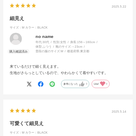
2025.5.22
細見え
サイズ：M
カラー：BLACK
no name
年代:
30代
性別:
女性
身長:
156～160cm
体型:
ふつう
靴のサイズ:
～23cm
普段の服のサイズ:
M
都道府県:
東京都
来ているだけで細く見えます。
生地がさらっとしているので、やわらかくて着やすいです。
参考になった
0
Like!
0
2025.5.14
可愛くて細見え
サイズ：M
カラー：BLACK