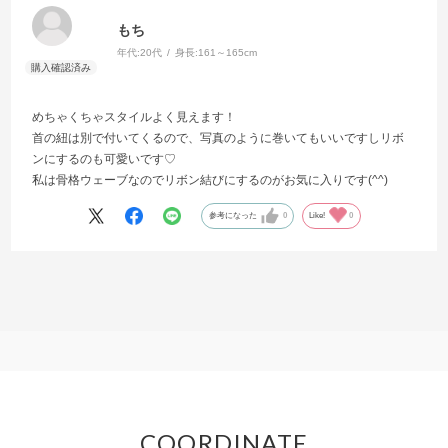
もち
年代:
20代
身長:
161～165cm
めちゃくちゃスタイルよく見えます！
首の紐は別で付いてくるので、写真のように巻いてもいいですしリボ
ンにするのも可愛いです♡
私は骨格ウェーブなのでリボン結びにするのがお気に入りです(^^)
参考になった
0
Like!
0
COORDINATE