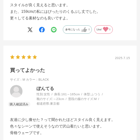
スタイルが良く見えると思います。
また、159cmの私にはぴったりのくるぶし丈でした。
更々してる素材なのも良いですよ。
参考になった
0
Like!
0
2025.7.15
買ってよかった
サイズ：M
カラー：BLACK
ぽんてる
性別:
女性
身長:
161～165cm
体型:
ふつう
靴のサイズ:
～23cm
普段の服のサイズ:
M
都道府県:
東京都
友達に少し痩せた？って聞かれたほどスタイル良く見えます。
色々なシーンで使えそうなので沢山着たいと思います。
骨格ウェーブです。