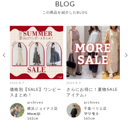
BLOG
この商品を紹介したBLOG
2026-8-7
2025-8-3
202
限
価格別【SALE】ワンピー
さらにお得に！夏物SALE
期
スまとめ！
アイテム♪
テ
archives
archives
横浜ジョイナス店
千葉ペリエ店
Momiji
マツモト
162cm
165cm