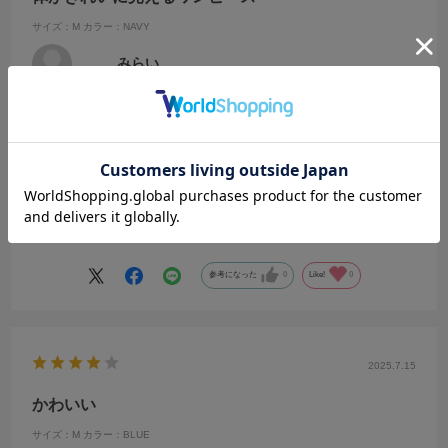
サイズ：M
カラー：NAVY
みらい
年代:
20代
性別:
女性
身長:
156～160cm
体型:
ふつう
靴のサイズ:
～23cm
普段の服のサイズ:
L
色違いで2色購入しました。
お腹や二の腕が気になる体型なのですが、お腹も二の腕もきれいにカ
バーされてお気に入りです。
シャツとワンピースを別々に着ることもできて汎用性も○でした！
続きを読む
たくさん着たいと思います。
参考になった
0
Like!
0
2025.7.15
かわいい
サイズ：M
カラー：BLUE