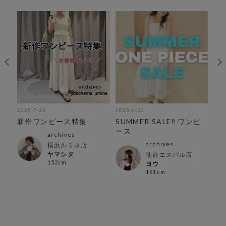
2025-7-23
2025-6-30
202
紹
新作ワンピース特集
SUMMER SALE‼︎ ワンピ
＼先
ース
夏
archives
archives
横浜ルミネ店
ヤマシタ
仙台エスパル店
152cm
ヨウ
161cm