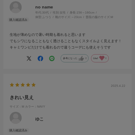
no name
年代:
30代
性別:
女性
身長:
156～160cm
体型:
ふつう
靴のサイズ:
～23cm
普段の服のサイズ:
M
生地が薄めなので暑い時期も着れると思います
でもシワになることもなく透けることもなくスタイルよく見えます！
キャミワンピだけでも着れるので違うコーデにも使えそうです
参考になった
0
Like!
0
2025.4.22
きれい見え
サイズ：M
カラー：NAVY
ゆこ