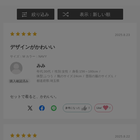
絞り込み
表示：新しい順
2025.8.23
デザインがかわいい
サイズ：M
カラー：NAVY
みみ
年代:
30代
性別:
女性
身長:
156～160cm
体型:
ふつう
靴のサイズ:
24cm
普段の服のサイズ:
L
都道府県:
埼玉県
セットで着ると、かわいい。
参考になった
0
Like!
0
2025.8.22