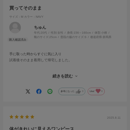
買ってそのまま
サイズ：M
カラー：NAVY
ちゅん
年代:
20代
性別:
女性
身長:
156～160cm
体型:
小柄
靴のサイズ:
25cm
普段の服のサイズ:
S
都道府県:
群馬県
手に取った時からすぐに気に入り
試着後そのまま着用して帰宅しました。
店員さんにも気を使っていただき
続きを読む
お似合いです、たくさん着てあげてください
のひと言にも心が踊りました。
参考になった
0
Like!
0
冷房の効いた室内ではシャツが丁度よく
外でも素材が良く、暑すぎなくて
冷え性な人にはとても有難いワンピースです。
2025.8.11
さらっと着れるのでちょっとしたお出かけから
デートでも着れて重宝してます！
体がきれいに見えるワンピース