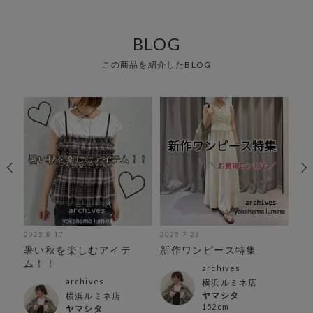
BLOG
この商品を紹介したBLOG
2025-8-17
2025-7-23
202
作ワ
暑い秋を楽しむアイテ
新作ワンピース特集
オ
ム！！
ス♪
archives
archives
横浜ルミネ店
ヤマシタ
横浜ルミネ店
152cm
ヤマシタ