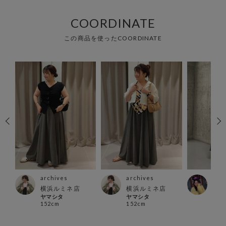
COORDINATE
この商品を使ったCOORDINATE
archives
archives
arc
ァイ
横浜ルミネ店
横浜ルミネ店
西宮
ヤマシタ
ヤマシタ
スケ
152cm
152cm
160