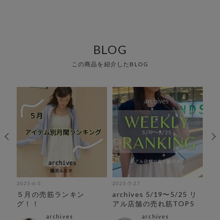
BLOG
この商品を紹介したBLOG
2025-6-5
2025-5-27
202
デ
５月の売筋ランキン
archives 5/19〜5/25 リ
今
グ！！
アル店舗の売れ筋TOP5
集‼
archives
archives