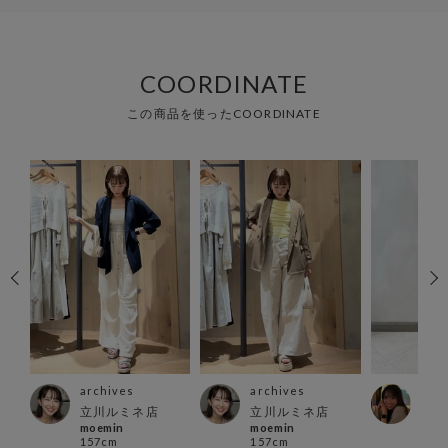
COORDINATE
この商品を使ったCOORDINATE
archives
archives
arc
店
立川ルミネ店
立川ルミネ店
町田
moemin
moemin
misa
157cm
157cm
156