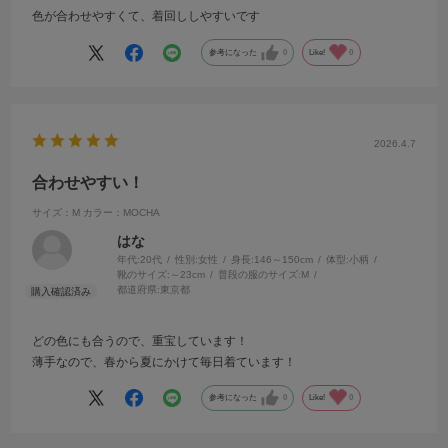
色が合わせやすくて、着回ししやすいです
参考になった
0
Like!
0
2026.4.7
合わせやすい！
サイズ：M
カラー：MOCHA
はな
年代:
20代
性別:
女性
身長:
146～150cm
体型:
小柄
靴のサイズ:
～23cm
普段の服のサイズ:
M
都道府県:
東京都
どの色にも合うので、重宝しています！
薄手なので、春から夏にかけて毎日着ています！
参考になった
0
Like!
0