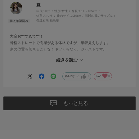
豆
年代:
20代
性別:
女性
身長:
161～165cm
体型:
ふつう
靴のサイズ:
24cm
普段の服のサイズ:
L
都道府県:
福島県
大変おすすめです！
骨格ストレートで肉感がある体格ですが、華奢見えします。
肩の位置も落ちることなくキツくもなく、ジャストです。
続きを読む
生地感も良く夏も涼しく着れる点と、薄生地ですが型崩れなく体型カ
バーができる点がとても良いです◎
参考になった
0
Like!
0
友人が着てみたいとのことで貸しましたが、とても気に入り、その場
で即購入していました(笑)
私も色違いで購入しようかと思います。
もっと見る
それくらいとても推しなジャケットです！