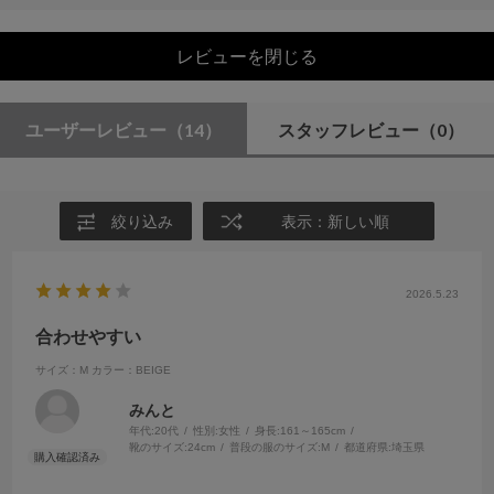
レビューを閉じる
ユーザーレビュー
（14）
スタッフレビュー
（0）
絞り込み
表示：新しい順
2026.5.23
合わせやすい
サイズ：M
カラー：BEIGE
みんと
年代:
20代
性別:
女性
身長:
161～165cm
靴のサイズ:
24cm
普段の服のサイズ:
M
都道府県:
埼玉県