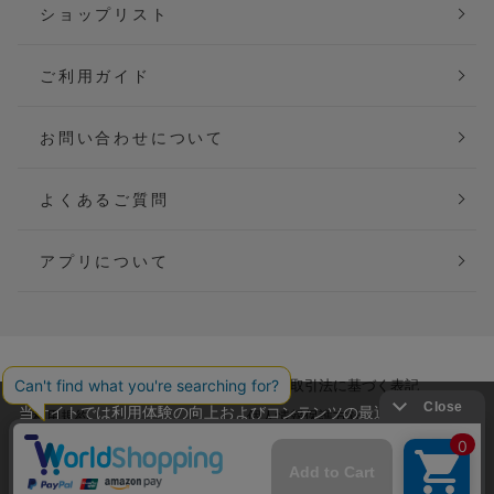
ショップリスト
ご利用ガイド
お問い合わせについて
よくあるご質問
アプリについて
会社概要
特定商取引法に基づく表記
当サイトでは利用体験の向上およびコンテンツの最適な提供、ト
ご利用規約
個人情報保護方針
ラフィックの分析を目的としてCookieを使用しています。
サイトの閲覧を継続された場合、Cookieの利用に同意したことも
Copyright(C) P&M co.,ltd All Rights Reserved.
のといたします。