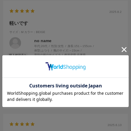
2025.8.2
軽いです
サイズ：M
カラー：BEIGE
no name
年代:
20代
性別:
女性
身長:
151～155cm
体型:
ふつう
靴のサイズ:
～23cm
普段の服のサイズ:
S
都道府県:
兵庫県
仕事でジャケットが必要なため購入しました。軽くて、着心地がとて
も良いです！
また、買う際の店員さんの声掛けも良く、とても気に入って着ていま
す。買って良かったです！
参考になった
0
Like!
0
2025.6.13