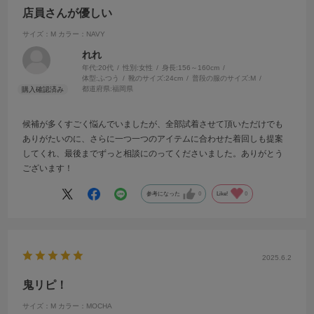
店員さんが優しい
サイズ：M
カラー：NAVY
れれ
年代:
20代
性別:
女性
身長:
156～160cm
体型:
ふつう
靴のサイズ:
24cm
普段の服のサイズ:
M
都道府県:
福岡県
候補が多くすごく悩んでいましたが、全部試着させて頂いただけでも
ありがたいのに、さらに一つ一つのアイテムに合わせた着回しも提案
してくれ、最後までずっと相談にのってくださいました。ありがとう
ございます！
参考になった
0
Like!
0
2025.6.2
鬼リピ！
サイズ：M
カラー：MOCHA