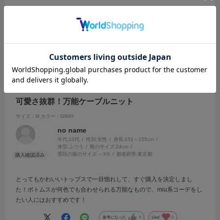
ちょーぴったり👍🏻
めっちゃかわいいし買ってよかった！！
参考になった
0
Like!
0
2025.5.24
可愛さ抜群！万能ケーブルニット
サイズ：M
カラー：GRAY
no name
年代:
10代
性別:
女性
身長:
151～155cm
体型:
ふつう
靴のサイズ:
24cm
普段の服のサイズ:
～XS
都道府県:
東京都
とってもかわいいトップスで一目惚れして、すぐ購入を決定しまし
た！ボトムスが何色でも合わせられる万能なもので、miu系コーデをし
たい人にはおすすめです！
参考になった
0
Like!
0