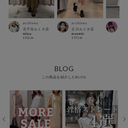
archives
archives
arc
北千住ルミネ店
立川ルミネ店
ルク
miiyu
moemin
カナ
152cm
157cm
160
BLOG
この商品を紹介したBLOG