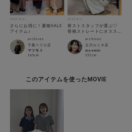
2025-8-3
2025-8-1
202
特
さらにお得に！夏物SALE
骨ストスタッフが選ぶ♡
期
アイテム♪
骨格ストレートにオスス
テ
メtops4選
archives
archives
ト店
千葉ペリエ店
立川ルミネ店
マツモト
moemin
165cm
157cm
このアイテムを使ったMOVIE