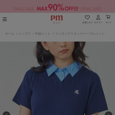
お気に入り
ログイン
カート
ホーム
>
トップス
>
半袖ニット
>
’ドッキングＶネックケーブルニット’