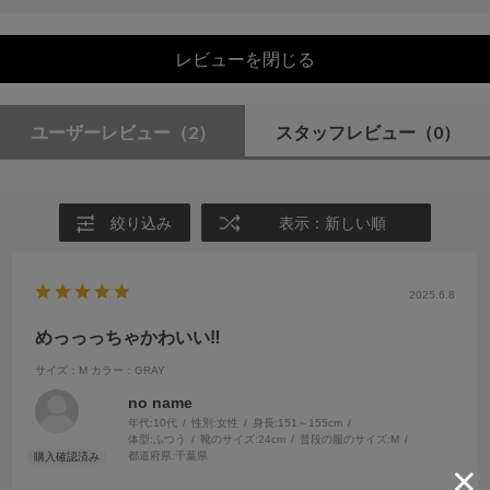
レビューを閉じる
ユーザーレビュー
（2）
スタッフレビュー
（0）
絞り込み
表示：新しい順
2025.6.8
めっっっちゃかわいい‼️
サイズ：M
カラー：GRAY
no name
年代:
10代
性別:
女性
身長:
151～155cm
体型:
ふつう
靴のサイズ:
24cm
普段の服のサイズ:
M
都道府県:
千葉県