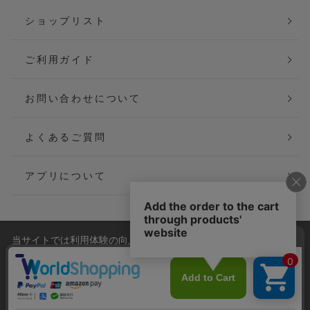
ショップリスト
ご利用ガイド
お問い合わせについて
よくあるご質問
アプリについて
当サイトでは利用体験の向上およびコンテンツの最適な提供、ト
会社概要
特定商取引法に基づく表記
ラフィックの分析を目的としてCookieを使用しています。
サイトの閲覧を継続された場合、Cookieの利用に同意したことも
ご利用規約
個人情報保護方針
のといたします。
詳細については
プライバシーポリシー
をご確認ください。
Copyright(C) P&M co.,ltd All Rights Reserved.