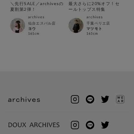
ッ
＼先行SALE／archivesの
最大さらに20%オフ！セ
ar
夏割第2弾！
ールトップス特集
ル
archives
archives
仙台エスパル店
千葉ペリエ店
ヨウ
マツモト
161cm
165cm