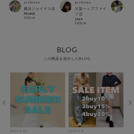
archives
archives
arc
横浜ジョイナス店
大阪ヘップファイ
千葉
Momiji
mai
ブ店
162cm
152
saya
165cm
BLOG
この商品を紹介したBLOG
2025-6-20
2025-5-4
202