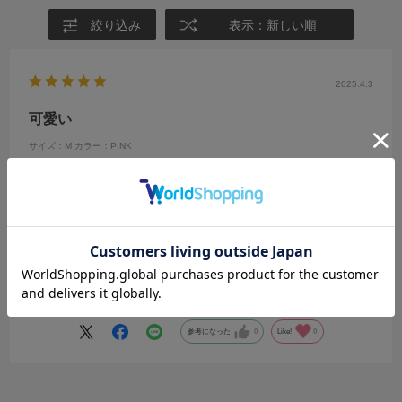
絞り込み
表示：新しい順
2025.4.3
可愛い
サイズ：M
カラー：PINK
ぷち
年代:
30代
性別:
女性
身長:
156～160cm
体型:
小柄
靴のサイズ:
24cm
普段の服のサイズ:
～XS
都道府県:
大阪府
都道府県:
大阪府
短いのでおへそは見えます。
色々な着方ができるので、重宝すると思います。
生地もしっかりしてます。
参考になった
0
Like!
0