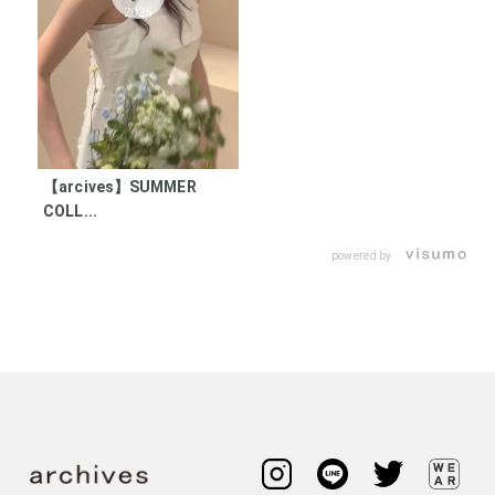
【arcives】SUMMER
COLL...
powered by