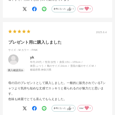
参考になった
0
Like!
0
2025.6.4
プレゼント用に購入しました
サイズ：M
カラー：PINK
yk
年代:
20代
性別:
女性
身長:
151～155cm
体型:
ふつう
靴のサイズ:
24cm
普段の服のサイズ:
M
都道府県:
神奈川県
母の日のプレゼントとして購入しました。一般的に販売されているTシ
ャツより気持ち短めな丈感でスッキリと着られるのが魅力だと思いま
す。
色味も綺麗でとても喜んでもらえました。
参考になった
0
Like!
0