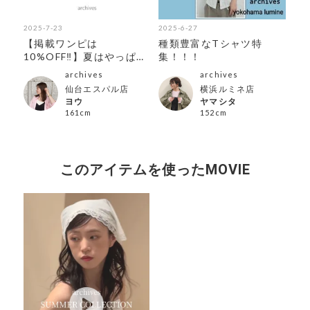
2025-7-23
2025-6-27
202
紹
【掲載ワンピは
種類豊富なTシャツ特
再
10%OFF‼︎】夏はやっぱり
集！！！
ト
ワンピース！
archives
archives
仙台エスパル店
横浜ルミネ店
ヨウ
ヤマシタ
161cm
152cm
このアイテムを使ったMOVIE