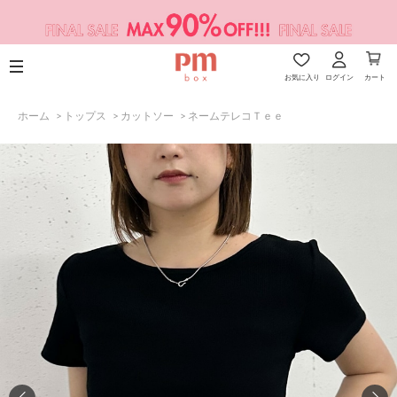
お気に入り
ログイン
カート
ホーム
>
トップス
>
カットソー
>
ネームテレコＴｅｅ