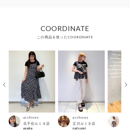
COORDINATE
この商品を使ったCOORDINATE
archives
archives
arc
ス店
北千住ルミネ店
立川ルミネ店
町田
ayaka
natsumi
misa