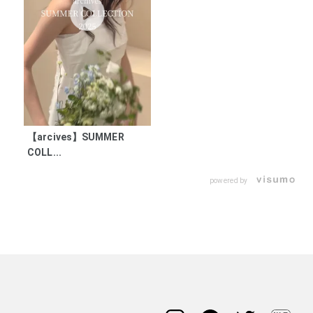
【arcives】SUMMER
COLL...
powered by