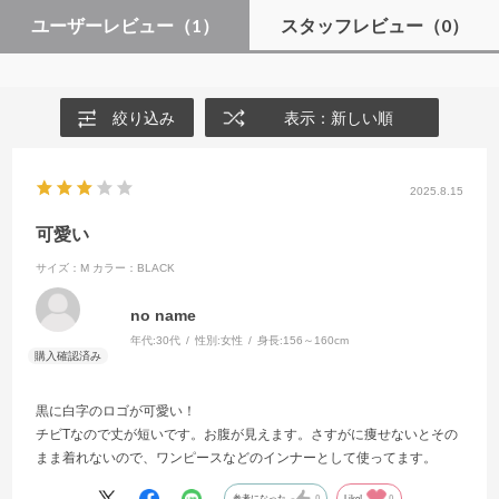
ユーザーレビュー
（1）
スタッフレビュー
（0）
絞り込み
表示：新しい順
2025.8.15
可愛い
サイズ：M
カラー：BLACK
no name
年代:
30代
性別:
女性
身長:
156～160cm
黒に白字のロゴが可愛い！
チビTなので丈が短いです。お腹が見えます。さすがに痩せないとその
まま着れないので、ワンピースなどのインナーとして使ってます。
参考になった
0
Like!
0