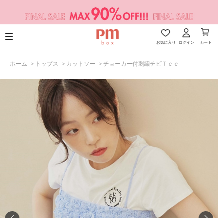
お気に入り
ログイン
カート
ホーム
>
トップス
>
カットソー
>
チョーカー付刺繍チビＴｅｅ