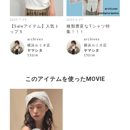
2025-7-19
2025-6-27
202
お
【Saleアイテム】人気ト
種類豊富なTシャツ特
夏
ップ５
集！！！
ご
archives
archives
横浜ルミネ店
横浜ルミネ店
ヤマシタ
ヤマシタ
152cm
152cm
このアイテムを使ったMOVIE