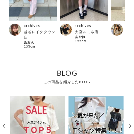
archives
archives
arc
ーシ
越谷レイクタウン
大宮ルミネ店
大阪
あやね
店
店
ブ店
155cm
あおん
あり
153cm
151
BLOG
この商品を紹介したBLOG