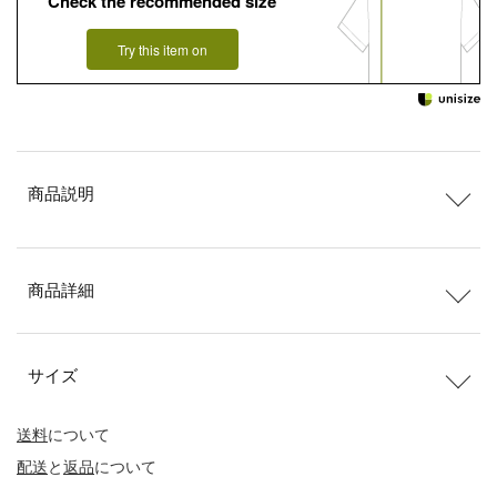
Check the recommended size
Try this item on
商品説明
商品詳細
サイズ
送料
について
配送
と
返品
について