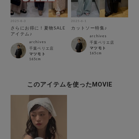
2025-8-3
2025-6-1
202
お
さらにお得に！夏物SALE
カットソー特集♪
着
ー♪
アイテム♪
え
archives
archives
千葉ペリエ店
マツモト
千葉ペリエ店
165cm
マツモト
165cm
このアイテムを使ったMOVIE