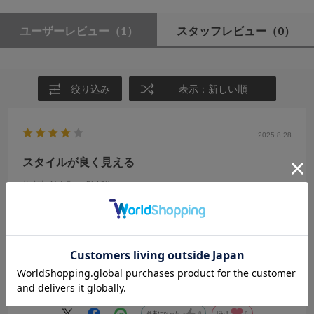
ユーザーレビュー
（1）
スタッフレビュー
（0）
絞り込み
表示：新しい順
2025.8.28
スタイルが良く見える
サイズ：M
カラー：BLACK
hiiii
年代:
20代
性別:
女性
身長:
151～155cm
体型:
小柄
靴のサイズ:
～23cm
普段の服のサイズ:
S
都道府県:
福島県
体のラインが綺麗に見えてスタイルが良く見えるので良いと思いまし
た。
参考になった
0
Like!
0