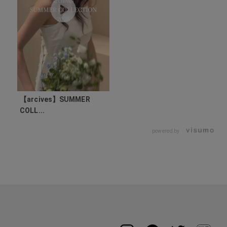
【arcives】SUMMER
COLL...
powered by