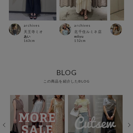
archives
archives
arc
ス店
天王寺ミオ
北千住ルミネ店
大阪
あい
miiyu
ブ店
163cm
152cm
あり
151
BLOG
この商品を紹介したBLOG