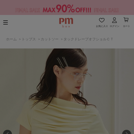
お気に入り
ログイン
カート
ホーム
>
トップス
>
カットソー
>
タックドレープオフショルＣＴ