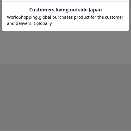
送料
について
配送
と
返品
について