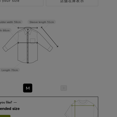
d your size
店舗在庫表示
Sleeve length
51cm
ulder width
59cm
th
66cm
Length
70cm
M
ended size