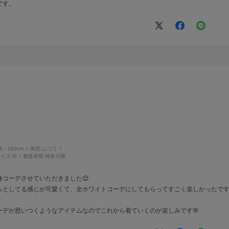
です。
56～160cm
体型:
ふつう
イズ:
M
都道府県:
神奈川県
コーデさせていただきました😊
っとしてる感じが可愛くて、全ホワイトコーデにしてもらってすごく楽しかったです
ーデが思いつくようなアイテムなのでこれから着ていくのが楽しみです🌸