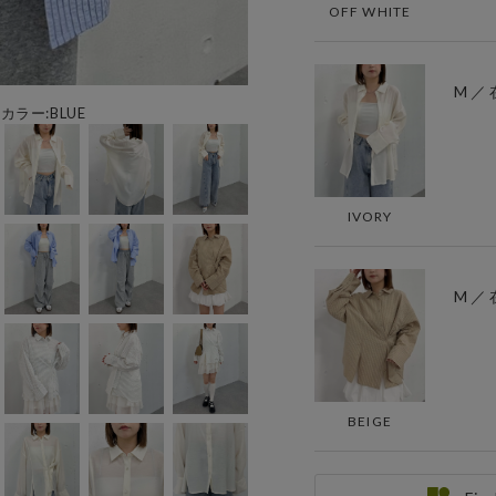
OFF WHITE
M ／
用カラー:BLUE
IVORY
M ／
BEIGE