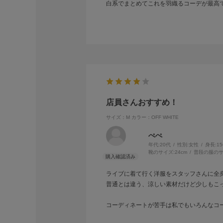
白系でまとめてこれを羽織るコーデが最高
店員さんおすすめ！
サイズ：M
カラー：OFF WHITE
ぺぺ
年代:
20代
性別:
女性
身長:
1
靴のサイズ:
24cm
普段の服のサ
ライブに着て行く洋服をスタッフさんに全身
普通とは違う、涼しい素材だけど少しもこ
コーディネートが苦手は私でもいろんなコ