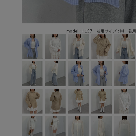
model : H157 着用サイズ : M 着