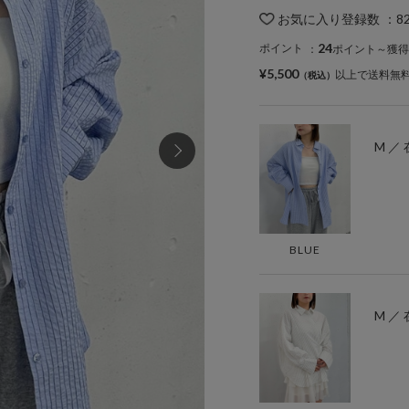
お気に入り登録数
：
8
24
ポイント
：
ポイント～獲得
¥5,500
以上で送料無
M ／
BLUE
M ／