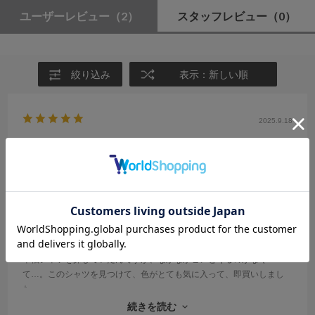
ユーザーレビュー
（2）
スタッフレビュー
（0）
絞り込み
表示：新しい順
2025.9.18
半袖シャツが欲しくて
サイズ：M
カラー：BLUE
ミーマ
年代:
40代
性別:
女性
身長:
161～165cm
体型:
大柄
靴のサイズ:
～23cm
普段の服のサイズ:
L
都道府県:
神奈川県
半袖シャツを探していたんですが、なかなかピンとくるのがなく
て…。このシャツを見つけて、色がとても気に入って、即買いしまし
た。
最初、WEBで見て取り置きしていただいたのですが、イメージ通りの
続きを読む