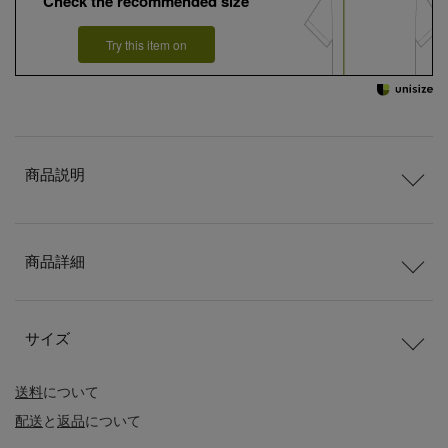
Check the recommended size
Try this item on
商品説明
商品詳細
サイズ
送料
について
配送
と
返品
について