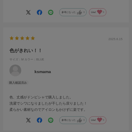
色味でした。
参考になった
0
Like!
0
2025.6.15
色がきれい！！
サイズ：M
カラー：BLUE
ksmama
色、丈感がドンピシャで購入しました。
洗濯でシワになりましたが干したら戻りました！
柔らかい素材なのでアイロンもかけずに楽です。
参考になった
0
Like!
0