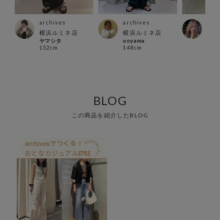
archives
archives
arc
ズ店
横浜ルミネ店
横浜ルミネ店
新宿
ヤマシタ
ooyama
店
152cm
148cm
suz
148
BLOG
この商品を紹介したBLOG