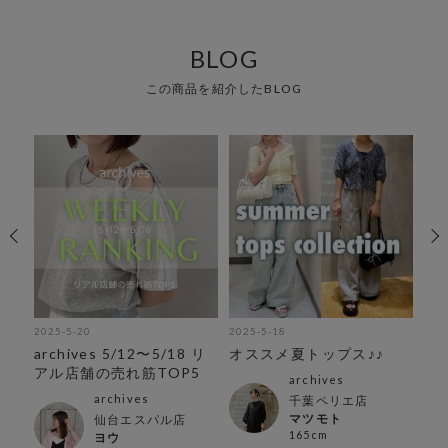
BLOG
この商品を紹介したBLOG
2025-5-20
2025-5-18
202
 リ
archives 5/12〜5/18 リ
オススメ夏トップス♪♪
ar
5
アル店舗の売れ筋TOP5
ル
archives
archives
千葉ペリエ店
マツモト
仙台エスパル店
165cm
ヨウ