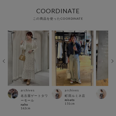
COORDINATE
この商品を使ったCOORDINATE
archives
archives
arc
店
名古屋ゲートタワ
町田ルミネ店
町田
misato
misa
ーモール
151cm
151
naho
162cm