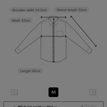
Sleeve length
52cm
Shoulder width
54.5cm
Width
63cm
Length
45cm
M