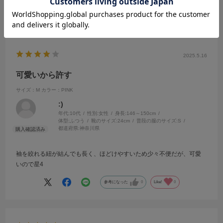
参考になった
0
Like!
0
2025.5.16
可愛いから許す
サイズ：M
カラー：PINK
:)
年代:
10代
性別:
女性
身長:
146～150cm
体型:
ふつう
靴のサイズ:
24cm
普段の服のサイズ:
S
都道府県:
神奈川県
袖を絞れる紐が結んでも長く、ほどけやすいため少々不便だが、可愛
いので星4
参考になった
0
Like!
0