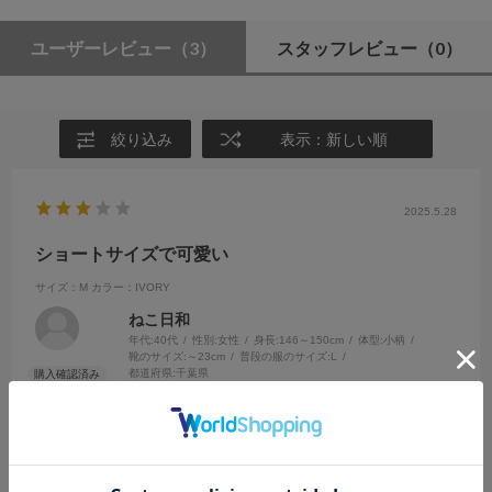
ユーザーレビュー
（3）
スタッフレビュー
（0）
絞り込み
表示：新しい順
2025.5.28
ショートサイズで可愛い
サイズ：M
カラー：IVORY
ねこ日和
年代:
40代
性別:
女性
身長:
146～150cm
体型:
小柄
靴のサイズ:
～23cm
普段の服のサイズ:
L
都道府県:
千葉県
腕のリボンがもう少し短くても良かったです
腕のところ絞っても落ちてくるのでそれが無ければよいのですが、全
体的に可愛いので気に入っています