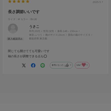
2025.5.7
長さ調節いいです
サイズ：M
カラー：BLUE
うさこ
年代:
20代
性別:
女性
身長:
146～150cm
体型:
ふつう
靴のサイズ:
24cm
普段の服のサイズ:
S
都道府県:
東京都
閉じても開けてても可愛いです
袖の長さが調整できる点も⭕️
参考になった
0
Like!
0