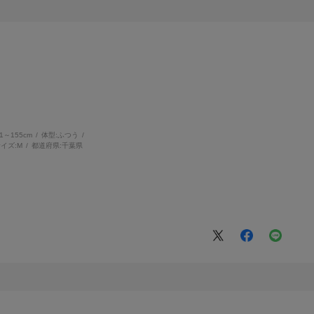
51～155cm
体型:
ふつう
イズ:
M
都道府県:
千葉県