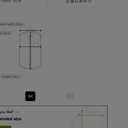
d your size
店舗在庫表示
ulder width
43cm
th
62cm
Length
55cm
M
ended size