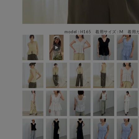
model : H165 着用サイズ : M 着用