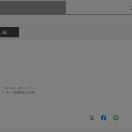
）
い順
56～160cm
体型:
ふつう
イズ:
M
都道府県:
新潟県