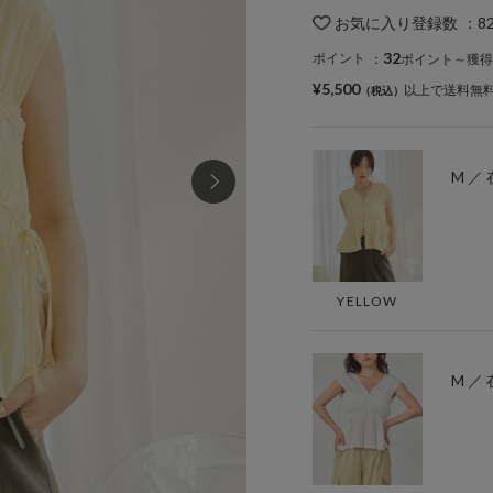
お気に入り登録数
：
8
32
ポイント
：
ポイント～獲得
¥5,500
以上で送料無
M ／
YELLOW
M ／