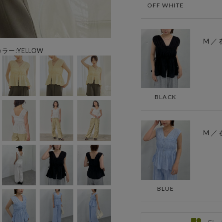
OFF WHITE
M ／
カラー:YELLOW
BLACK
M ／
BLUE