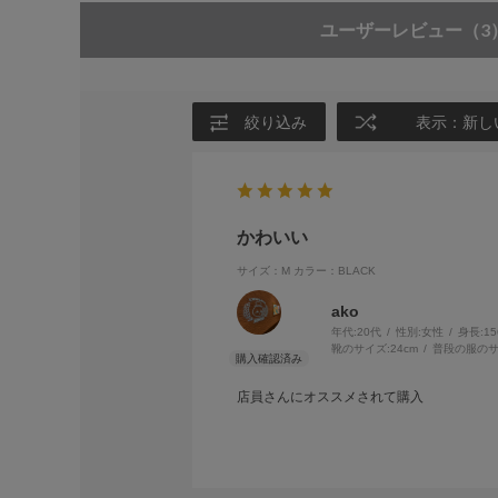
ユーザーレビュー
（3
絞り込み
表示：新し
かわいい
サイズ：M
カラー：BLACK
ako
年代:
20代
性別:
女性
身長:
1
靴のサイズ:
24cm
普段の服のサ
店員さんにオススメされて購入