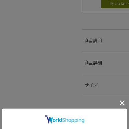
Try this item
商品説明
商品詳細
サイズ
送料
について
配送
と
返品
について