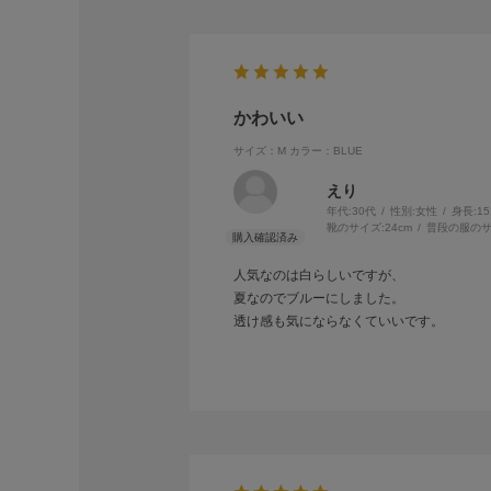
かわいい
サイズ：M
カラー：BLUE
えり
年代:
30代
性別:
女性
身長:
1
靴のサイズ:
24cm
普段の服のサ
人気なのは白らしいですが、
夏なのでブルーにしました。
透け感も気にならなくていいです。