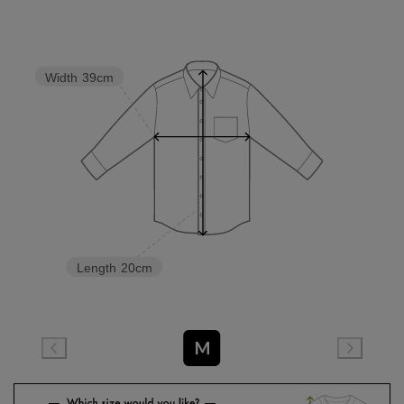
Width
39cm
Length
20cm
M