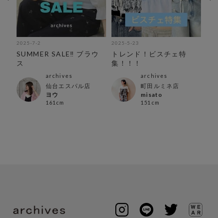
2025-7-2
2025-5-23
202
紹
SUMMER SALE‼︎ ブラウ
トレンド！ビスチェ特
今
ス
集！！！
介
archives
archives
仙台エスパル店
町田ルミネ店
ヨウ
misato
161cm
151cm