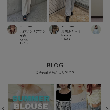
archives
archives
arc
天神ソラリアプラ
池袋ルミネ店
郡山
hanaka
m i r
ザ店
156cm
163
KANA
157cm
BLOG
この商品を紹介したBLOG