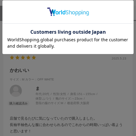
ユーザーレビュー
（1）
スタッフレビュー
（0）
絞り込み
表示：新しい順
2025.5.23
かわいい
サイズ：M
カラー：OFF WHITE
ま
年代:
20代
性別:
女性
身長:
151～155cm
体型:
ふつう
靴のサイズ:
～23cm
普段の服のサイズ:
M
都道府県:
大阪府
店舗で見るたびに気になっていたので購入しました。
長袖半袖色んな服に合わせられるのでこれからの時期いっぱい着よう
と思います！