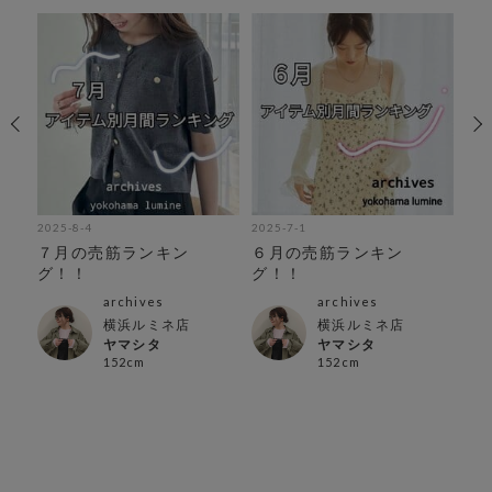
2025-8-4
2025-7-1
202
紹
７月の売筋ランキン
６月の売筋ランキン
夏
グ！！
グ！！
archives
archives
横浜ルミネ店
横浜ルミネ店
ヤマシタ
ヤマシタ
152cm
152cm