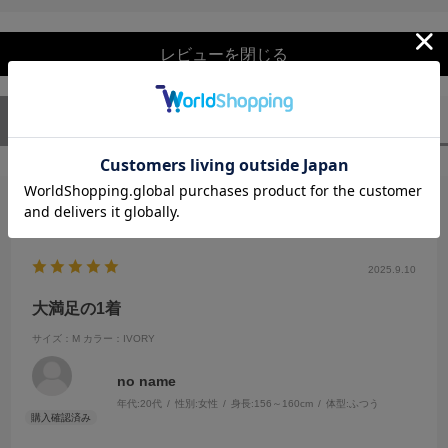
レビューを閉じる
ユーザーレビュー
（1）
スタッフレビュー
（0）
絞り込み
表示：新しい順
2025.9.10
大満足の1着
サイズ：M
カラー：IVORY
no name
年代:
20代
性別:
女性
身長:
156～160cm
体型:
ふつう