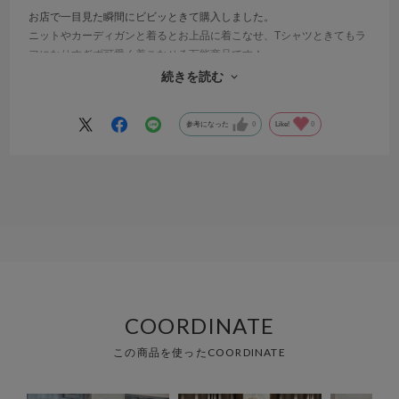
お店で一目見た瞬間にビビッときて購入しました。
ニットやカーディガンと着るとお上品に着こなせ、Tシャツときてもラ
フになりすぎず可愛く着こなせる万能商品です！
身長約160センチですが、ぺったんこの靴だと下がスレスレなのでヒー
続きを読む
ルを履くとちょうど良いです！
参考になった
0
Like!
0
COORDINATE
この商品を使ったCOORDINATE