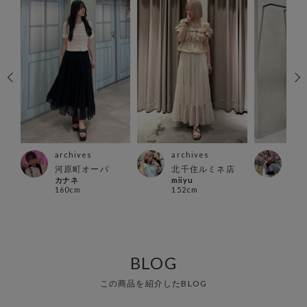
archives
archives
arc
店
河原町オーパ
北千住ルミネ店
名古
カナネ
miiyu
ーモ
160cm
152cm
nah
162
BLOG
この商品を紹介したBLOG