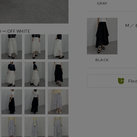
GRAY
M ／
ー:OFF WHITE
BLACK
Fin