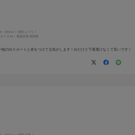
56～160cm
体型:
ふつう
サイズ:
M
都道府県:
福岡県
が他の白スカートと差をつけてる気がします！白だけど下着透けなくて良いです！
51～155cm
体型:
小柄