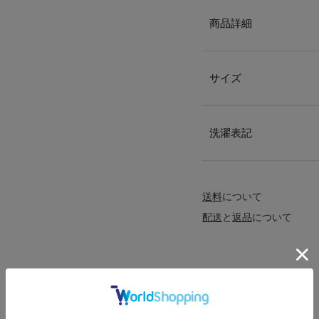
商品詳細
サイズ
洗濯表記
送料
について
配送
と
返品
について