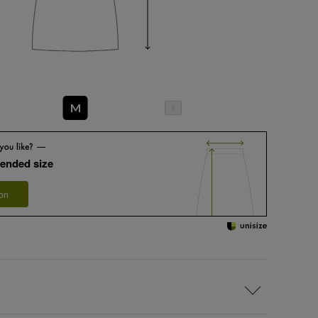
M
ended size
 on