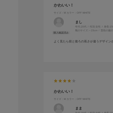
かわいい！
サイズ：M
カラー：OFF WHITE
まし
年代:
20代
性別:
女性
身長:
1
靴のサイズ:
～23cm
普段の服の
よく見たら前と後ろの長さが違うデザイン
かわいい！
サイズ：M
カラー：OFF WHITE
まま
年代:
20代
性別:
女性
身長:
1