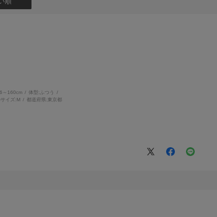
い順
56～160cm
体型:
ふつう
サイズ:
M
都道府県:
東京都