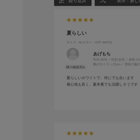
絞り込み
表示：新し
夏らしい
サイズ：M
カラー：OFF WHITE
あげもち
年代:
30代
性別:
女性
身長:
1
靴のサイズ:
～23cm
普段の服の
夏らしいホワイトで、何にでも合います
着心地も良く、夏本番でも活躍しそうです