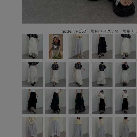
model : H157 着用サイズ : M 着用カラ