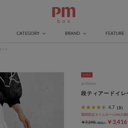
CATEGORY
BRAND
FEATURE
カート
archives
段ティアードイレ
4.7
（3）
期間限定タイムセールSALE価格から
￥3,41
￥7,590