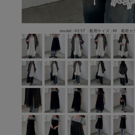
model : H157 着用サイズ : M 着用カラ