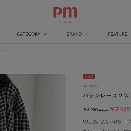
CATEGORY
BRAND
FEATURE
カート
archives
バテンレース２Ｗ
￥3,46
￥6,930
お気に入り登録数
：
1
32
ポイント