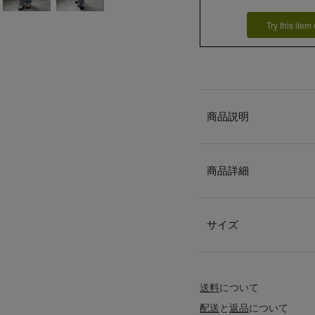
Try this item
商品説明
商品詳細
サイズ
送料
について
配送
と
返品
について