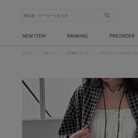
NEW ITEM
RANKING
PREORDER
ホーム
>
スカート
>
その他スカート
>
バテンレース２ＷＡＹス