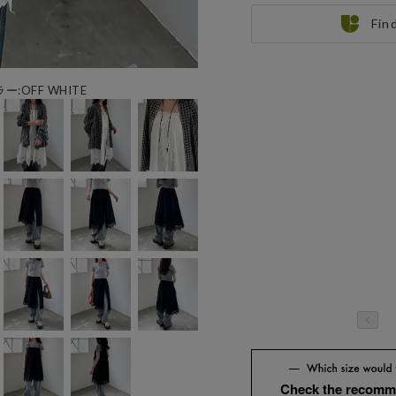
Fin
ー:OFF WHITE
Check the recomm