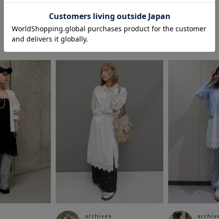
COORDINATE
この商品を使ったCOORDINATE
archives
archiv