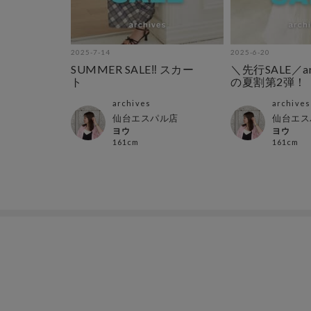
2025-7-14
2025-6-20
SUMMER SALE‼︎ スカー
＼先行SALE／arc
ト
の夏割第2弾！
archives
archives
仙台エスパル店
仙台エス
ヨウ
ヨウ
161cm
161cm