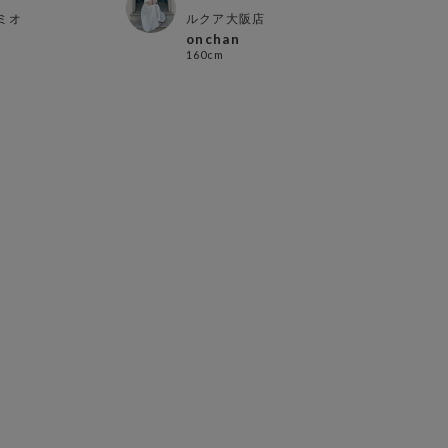
ミオ
ルクア大阪店
大阪
onchan
ura
160cm
159c