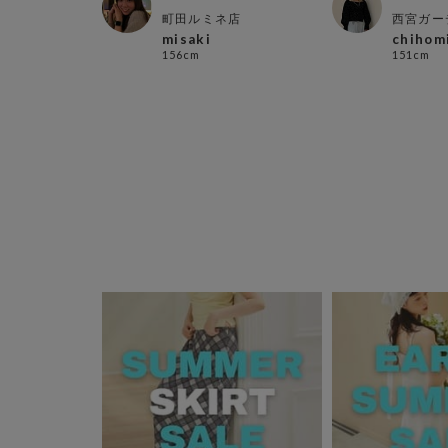
ンズ店
町田ルミネ店
西宮ガー
misaki
chihom
156cm
151cm