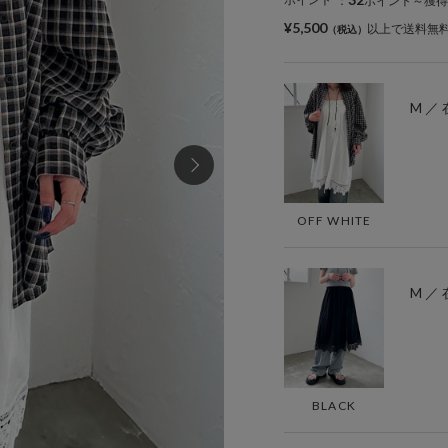
：
ポイント～獲得
¥5,500
以上で送料無
M ／
OFF WHITE
M ／
BLACK