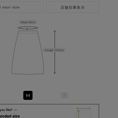
d your size
店舗在庫表示
Waist
66cm
Length
70.5cm
M
ended size