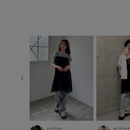
archives
archives