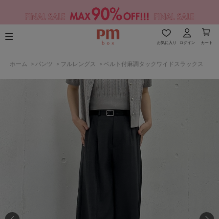
お気に入り
ログイン
カート
ホーム
>
パンツ
>
フルレングス
>
ベルト付麻調タックワイドスラックス