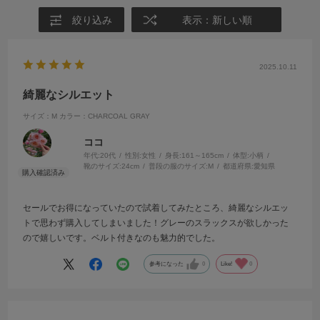
絞り込み
表示：新しい順
2025.10.11
綺麗なシルエット
サイズ：M
カラー：CHARCOAL GRAY
ココ
年代:
20代
性別:
女性
身長:
161～165cm
体型:
小柄
靴のサイズ:
24cm
普段の服のサイズ:
M
都道府県:
愛知県
セールでお得になっていたので試着してみたところ、綺麗なシルエッ
トで思わず購入してしまいました！グレーのスラックスが欲しかった
ので嬉しいです。ベルト付きなのも魅力的でした。
参考になった
0
Like!
0