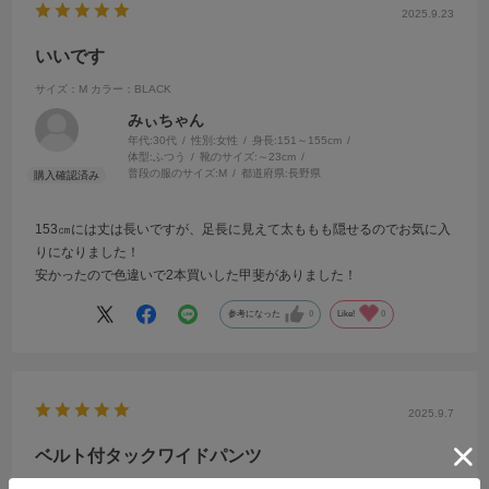
2025.9.23
いいです
サイズ：M
カラー：BLACK
みぃちゃん
年代:
30代
性別:
女性
身長:
151～155cm
体型:
ふつう
靴のサイズ:
～23cm
普段の服のサイズ:
M
都道府県:
長野県
153㎝には丈は長いですが、足長に見えて太ももも隠せるのでお気に入
りになりました！
安かったので色違いで2本買いした甲斐がありました！
参考になった
0
Like!
0
2025.9.7
ベルト付タックワイドパンツ
サイズ：M
カラー：CHARCOAL GRAY