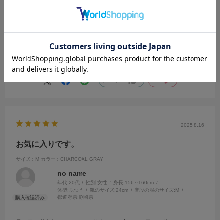
ミュウ
履いた感じもとてもよく、色違いを検討中です。
参考になった
0
Like!
0
2025.8.16
お気に入りです。
サイズ：M
カラー：CHARCOAL GRAY
no name
年代:
20代
性別:
女性
身長:
156～160cm
体型:
ふつう
靴のサイズ:
24cm
普段の服のサイズ:
M
都道府県:
静岡県