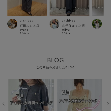
archives
archives
arc
町田ルミネ店
北千住ルミネ店
仙台
ayano
miiyu
yui
156cm
152cm
161
BLOG
この商品を紹介したBLOG