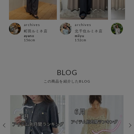
archives
archives
arc
町田ルミネ店
北千住ルミネ店
仙台
ayano
miiyu
yui
156cm
152cm
161
BLOG
この商品を紹介したBLOG