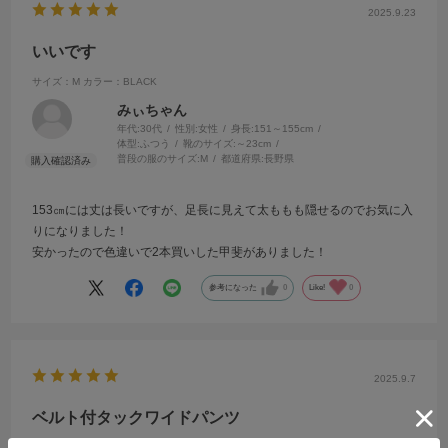
2025.9.23
いいです
サイズ：M
カラー：BLACK
みぃちゃん
年代:
30代
性別:
女性
身長:
151～155cm
体型:
ふつう
靴のサイズ:
～23cm
普段の服のサイズ:
M
都道府県:
長野県
153㎝には丈は長いですが、足長に見えて太ももも隠せるのでお気に入
りになりました！
安かったので色違いで2本買いした甲斐がありました！
参考になった
0
Like!
0
2025.9.7
ベルト付タックワイドパンツ
サイズ：M
カラー：CHARCOAL GRAY