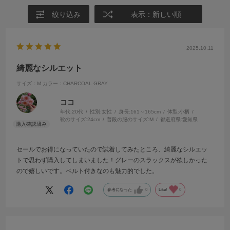
絞り込み
表示：新しい順
2025.10.11
綺麗なシルエット
サイズ：M
カラー：CHARCOAL GRAY
ココ
年代:
20代
性別:
女性
身長:
161～165cm
体型:
小柄
靴のサイズ:
24cm
普段の服のサイズ:
M
都道府県:
愛知県
セールでお得になっていたので試着してみたところ、綺麗なシルエッ
トで思わず購入してしまいました！グレーのスラックスが欲しかった
ので嬉しいです。ベルト付きなのも魅力的でした。
参考になった
0
Like!
0