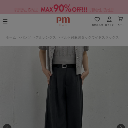
お気に入り
ログイン
カート
ホーム
>
パンツ
>
フルレングス
>
ベルト付麻調タックワイドスラックス