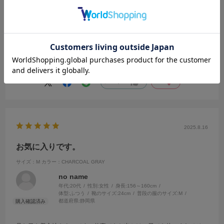
ミュウ
履いた感じもとてもよく、色違いを検討中です。
参考になった
0
Like!
0
2025.8.16
お気に入りです。
サイズ：M
カラー：CHARCOAL GRAY
no name
年代:
20代
性別:
女性
身長:
156～160cm
体型:
ふつう
靴のサイズ:
24cm
普段の服のサイズ:
M
都道府県:
静岡県