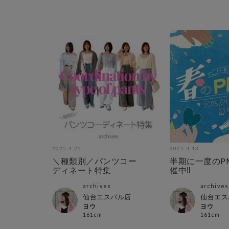
2025-4-25
2025-4-13
＼種類別／パンツコー
半期に一度のPM
ディネート特集
催中‼︎
archives
archives
仙台エスパル店
仙台エス
ヨウ
ヨウ
161cm
161cm