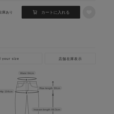
カートに入れる
 在庫あり
d your size
店舗在庫表示
Waist
64cm
Rise length
30cm
Hip
104cm
Inseam length
69.5cm