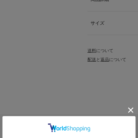
サイズ
送料
について
配送
と
返品
について