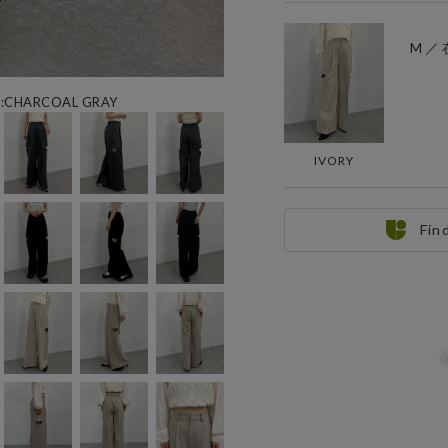
M ／
CHARCOAL GRAY
IVORY
Fin