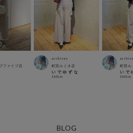
archives
archiv
プファイブ店
町田ルミネ店
町田ル
い で ゆ ず な
い で 
160cm
160cm
BLOG