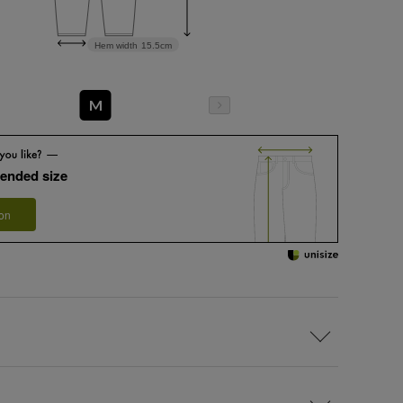
Hem width
15.5cm
M
ended size
 on