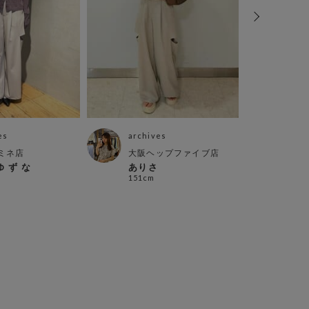
es
archives
arch
ミネ店
大阪ヘップファイブ店
相模
エア
ゆ ず な
ありさ
kan
151cm
164c