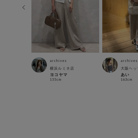
archives
archives
ネ店
横浜ルミネ店
大阪ヘッ
ヨコヤマ
あい
155cm
163cm