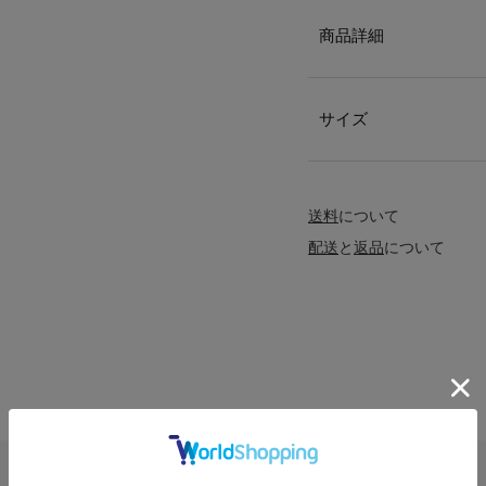
商品詳細
サイズ
送料
について
配送
と
返品
について