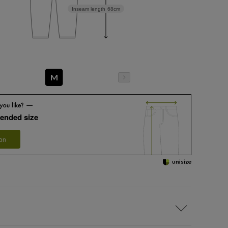
Inseam length
68cm
M
ended size
 on