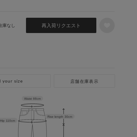
再入荷リクエスト
 在庫なし
d your size
店舗在庫表示
Waist
66cm
Rise length
30cm
Hip
110cm