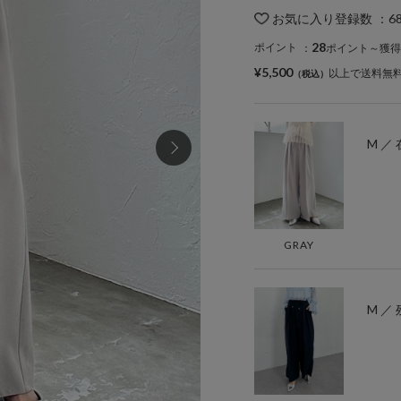
お気に入り登録数
：
6
28
ポイント
：
ポイント～獲得
¥5,500
以上で送料無
M ／
GRAY
M ／ 