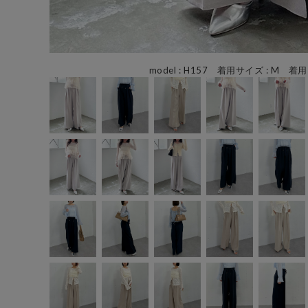
model : H157 着用サイズ : M 着