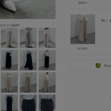
NAVY
M ／
用カラー:GRAY
IVORY
Fin