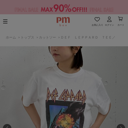
お気に入り
ログイン
カート
ホーム
>
トップス
>
カットソー
>
ＤＥＦ ＬＥＰＰＡＲＤ ＴＥＥ／