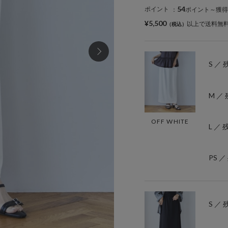
54
ポイント
：
ポイント～獲得
¥5,500
以上で送料無
S ／ 
M ／ 
OFF WHITE
L ／ 
PS ／
S ／ 