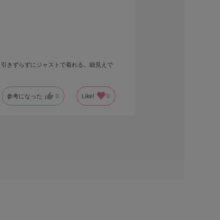
も引きずらずにジャストで着れる。細見えで
参考になった
0
Like!
0