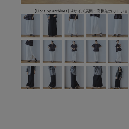
【Liora by archives】4サイズ展開！高機能カットジ