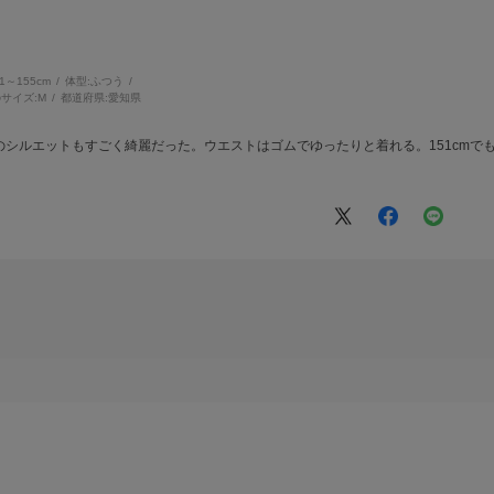
51～155cm
体型:
ふつう
サイズ:
M
都道府県:
愛知県
シルエットもすごく綺麗だった。ウエストはゴムでゆったりと着れる。151cmで