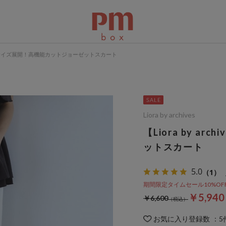
ives】4サイズ展開！高機能カットジョーゼットスカート
Liora by archives
【Liora by a
ットスカート
5.0
（1）
期間限定タイムセール10%OFF 8
￥5,94
￥6,600
お気に入り登録数
：
5