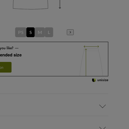
PS
S
M
L
ended size
 on