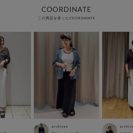
COORDINATE
この商品を使ったCOORDINATE
archives
archiv