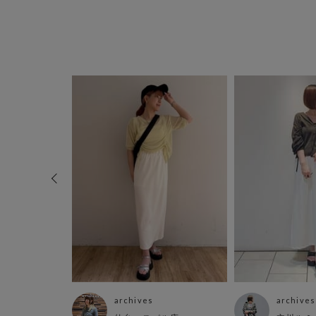
archives
archives