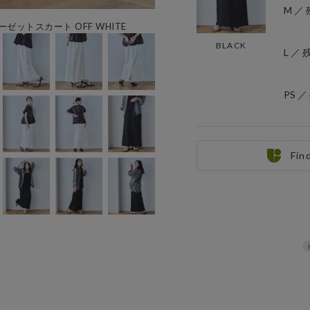
M ／ 
ョーゼットスカート OFF WHITE
BLACK
L ／ 
PS ／
Fin