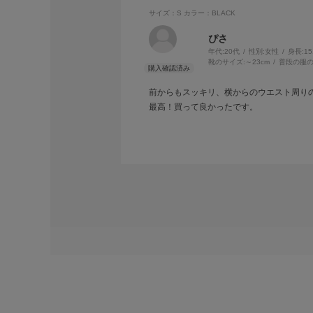
サイズ：S
カラー：BLACK
ぴさ
年代:
20代
性別:
女性
身長:
1
靴のサイズ:
～23cm
普段の服の
前からもスッキリ、横からのウエスト周りの
最高！買って良かったです。