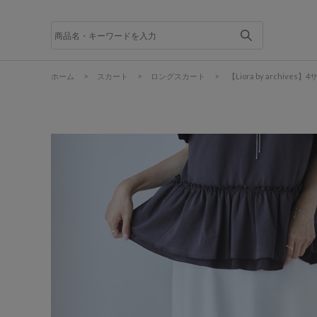
ホーム
>
スカート
>
ロングスカート
>
【Liora by arch