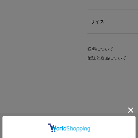
サイズ
送料
について
配送
と
返品
について