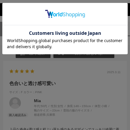
レビューを閉じる
ユーザーレビュー
（1）
スタッフレビュー
（0）
絞り込み
表示：新しい順
2025.3.11
色合いと透け感可愛い
サイズ：F
カラー：PINK
Mia
年代:
50代
性別:
女性
身長:
146～150cm
体型:
小柄
靴のサイズ:
～23cm
普段の服のサイズ:
S
都道府県:
兵庫県
上品な春色+透け感と程よい落ち感のあるデザインでスッキリ綺麗に着