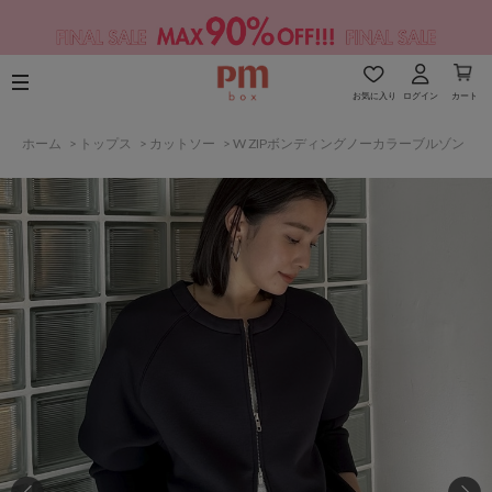
お気に入り
ログイン
カート
ホーム
>
トップス
>
カットソー
>
W ZIPボンディングノーカラーブルゾン