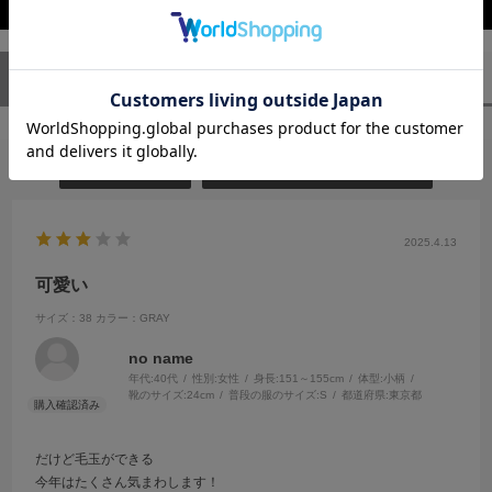
レビューを閉じる
ユーザーレビュー
（1）
スタッフレビュー
（0）
絞り込み
表示：新しい順
2025.4.13
可愛い
サイズ：38
カラー：GRAY
no name
年代:
40代
性別:
女性
身長:
151～155cm
体型:
小柄
靴のサイズ:
24cm
普段の服のサイズ:
S
都道府県:
東京都
だけど毛玉ができる
今年はたくさん気まわします！