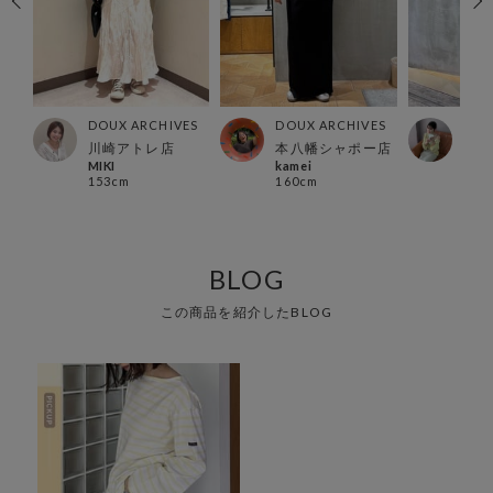
ES
DOUX ARCHIVES
DOUX ARCHIVES
DOU
店
川崎アトレ店
本八幡シャポー店
本八
MIKI
kamei
mok
153cm
160cm
152
BLOG
この商品を紹介したBLOG